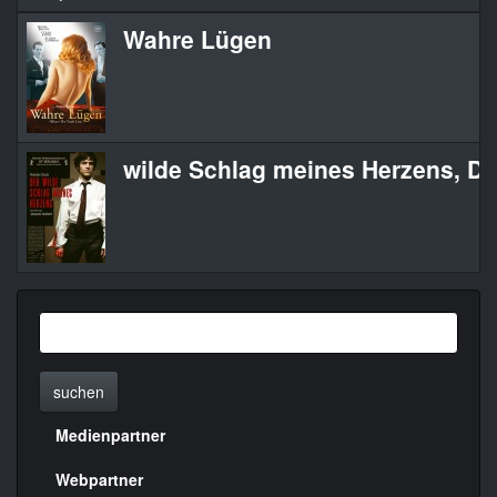
Wahre Lügen
wilde Schlag meines Herzens, De
suchen
Medienpartner
Menülinks
rechte
Webpartner