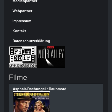
Medienpartner
Menülinks
rechte
Webpartner
Seite
Impressum
Kontakt
Datenschutzerklärung
Filme
Asphalt-Dschungel / Raubmord