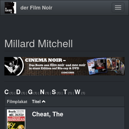
der Film Noir
Navig
aktivi
Millard Mitchell
Direkt
zum
Inhalt
C
D
G
N
S
T
W
(1)
|
(1)
|
(1)
|
(1)
|
(1)
|
(1)
|
(1)
Filmplakat
Titel
Cheat, The