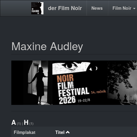
der Film Noir
Main
News
Film Noir
navigation
Maxine Audley
Direkt
zum
Inhalt
A
H
(1)
|
(1)
Filmplakat
Titel