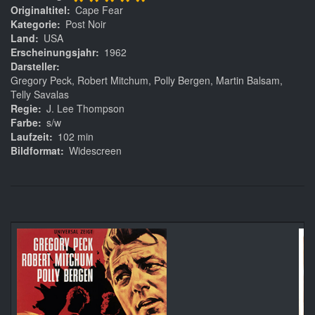
*****
Originaltitel
Cape Fear
Kategorie
Post Noir
Land
USA
Erscheinungsjahr
1962
Darsteller
Gregory Peck, Robert Mitchum, Polly Bergen, Martin Balsam,
Telly Savalas
Regie
J. Lee Thompson
Farbe
s/w
Laufzeit
102 min
Bildformat
Widescreen