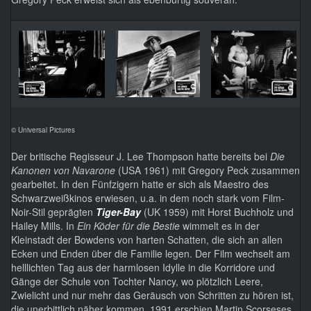
© Universal Pictures
Der britische Regisseur J. Lee Thompson hatte bereits bei
Die
Kanonen von Navarone
(USA 1961) mit Gregory Peck zusammen
gearbeitet. In den Fünfzigern hatte er sich als Maestro des
Schwarzweißkinos erwiesen, u.a. in dem noch stark vom Film-
Noir-Stil geprägten
Tiger-Bay
(UK 1959) mit Horst Buchholz und
Hailey Mills. In
Ein Köder für die Bestie
wimmelt es in der
Kleinstadt der Bowdens von harten Schatten, die sich an allen
Ecken und Enden über die Familie legen. Der Film wechselt am
helllichten Tag aus der harmlosen Idylle in die Korridore und
Gänge der Schule von Tochter Nancy, wo plötzlich Leere,
Zwielicht und nur mehr das Geräusch von Schritten zu hören ist,
die unerbittlich näher kommen. 1991 erschien Martin Scorseses