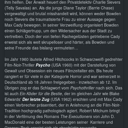
ihm helfen. Der Anwalt heuert den Privatdetektiv Charlie Sievers
(Telly Savalas) an. Als die junge Diane Taylor (Barrie Chase)
vergewaltigt und brutal misshandelt wird, können weder Bowden
noch Sievers die traumatisierte Frau zu einer Aussage gegen
Max Cady bewegen. In seiner Verzweiflung organisiert Bowden
einen Schlägertrupp, um den Widersacher aus der Stadt zu
vertreiben. Doch der von tiefen Rachegelüsten getriebene Cady
erweist sich als weit skrupelloser und härter, als Bowden und
seine Freunde das bislang vermuteten…
Im Jahr 1960 läutete Alfred Hitchcocks in Schwarzweiß gedrehter
Film-Noir-Thriller
Psycho
(USA 1960) mit der Darstellung von
Gewalt und Obsession ein neues Filmzeitalter ein. Bis heute
rangiert er für viele in der Kategorie Horror und war seinerzeit in
Deutschland ab 18 Jahren freigegeben - inzwischen ab 12. Im
Übrigen zog er das Schlagwort vom
Psychothriller
nach sich. Das
ist auch
Ein Köder für die Bestie
, der im gleichen Jahr wie Blake
Edwards'
Der letzte Zug
(USA 1962) erschien und mit Max Cady
einen Verbrecher präsentiert, der in Anlehnung an die Film-Noir-
Tradition hochgradig pathologisch agiert. Robert Mitchum bringt
in der Verfilmung des Romans
The Executioners
von John D.
MacDonald eine der besten Leistungen seiner Karriere und
Gregory Peck erweist sich als ebenbürtig souverän.