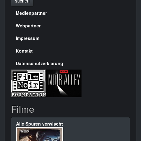
suchen
Medienpartner
Menülinks
rechte
Webpartner
Seite
Impressum
Kontakt
Datenschutzerklärung
Filme
Alle Spuren verwischt