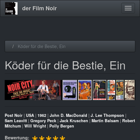
der Film Noir
Navig
aktivi
Direkt
Köder für die Bestie, Ein
zum
Inhalt
Köder für die Bestie, Ein
Post Noir
|
USA
|
1962
|
John D. MacDonald
|
J. Lee Thompson
|
Sam Leavitt
|
Gregory Peck
|
Jack Kruschen
|
Martin Balsam
|
Robert
Mitchum
|
Will Wright
|
Polly Bergen
Bewertung