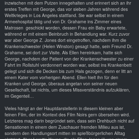
inzwischen mit dem Putzen innegehalten und erinnert sich an ihr
erstes Treffen mit George, das vor sieben Jahren während des
Weltkrieges in Los Angeles stattfand. Sie war selbst in einem
Armeehospital tätig und von Dr. Grahame ins Zimmer eines
Matrosen geschickt worden, dessen Frau ein Baby erwartete,
während er mit einem Beinbruch in Behandlung war. Kurz zuvor
war aber George Z. Jones dort eingetroffen, nachdem ihm die
Krankenschwester (Helen Winston) gesagt hatte, sein Freund Dr.
Grahame, sei dort zur Visite. Als Ellen hereinkam, hatte sich
George, nachdem der Patient von der Krankenschwester zu einer
Fahrt im Rollstuhl verdonnert worden war, selbst ins Krankenbett
gelegt und sich die Decken bis zum Hals gezogen, denn er litt an
einem Kater vom vorherigen Abend. Ellen hielt ihn für den
Kranken und George, überaus angetan von seiner neuen
Gesellschaft, tat nichts, um dieses Missverständnis aufzuklären,
im Gegenteil…
Vieles hängt an der Hauptdarstellerin in diesem kleinen aber
feinen Film, der im Kontext des Film Noirs gern übersehen wird.
Letzteres mag darin begründet sein, dass sein Drehbuch nicht auf
Sensationen in einem dem Zuschauer fremden Milieu aus ist,
sondern den Handlungsort mitten im spießbürgerlichen Alltag