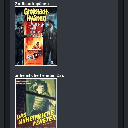
Großstadthyänen
unheimliche Fenster, Das