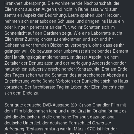
Krankheit überspringt. Die wohlmeinende Nachbarschaft, die
Ellen nicht aus den Augen und nicht in Ruhe lässt, wird zum
zentralen Aspekt der Bedrohung. Leute spähen über Hecken,
nehmen sich unerlaubt den Schlüssel und dringen ins Haus ein
oder klingeln penetrant an der Tür, wo ihr Schatten sich im
Sonnenlicht auf den Gardinen zeigt. Wie eine Laborratte sucht
Ellen ihrer Zudringlichkeit zu entkommen und sich und ihr
Geheimnis vor fremden Blicken zu verbergen, ohne dass es ihr
gelingen will. Ob bewusst oder unbewusst als treibendes Element
der Handlungslogik implementiert, ist dieser Aspekt in einem
Zeitalter der Denunziation und der Verfolgung Andersdenkender
natürlich ein subversiv erscheinender Kontrapunkt. Erst am Ende
des Tages sehen wir die Schatten des anbrechenden Abends als
Erleichterung verheißende Vorboten der Dunkelheit sich ins Haus
vortasten. Der furchtbarste Tag im Leben der Ellen Jones‘ neigt
sich dem Ende zu.
Sehr gute deutsche DVD-Ausgabe (2013) von Chandler Film mit
dem Film bildtechnisch topp und ungekürzt im Originalformat; es
gibt die deutsche und die englische Tonspur, dazu optional
deutsche Untertitel, der deutsche Fernsehtitel
Grund zur
Aufregung
(Erstausstrahlung war im März 1976) ist hier der