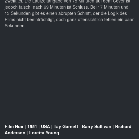
Zweittitel. Die Laufzeitangabe von 75 Minuten auf dem Cover ist
jedoch falsch, nach 69 Minuten ist Schluss. Bei 17 Minuten und
13 Sekunden gibt es einen abrupten Schnitt, der die Logik des
Films nicht beeinträchtigt, doch ganz offensichtlich fehlen ein paar
Sekunden.
Film Noir
|
1951
|
USA
|
Tay Garnett
|
Barry Sullivan
|
Richard
Anderson
|
Loretta Young