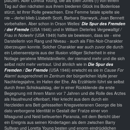
platziert. Aber Loretta Young, die als Ellen Jones (!) von einem
Tag auf den nächsten aus ihrem biederen Glück ins Bodenlose
stürzt, ist ihrer Rolle gewachsen. Eine Femme fatale spielte sie
nie – derlei blieb Lizabeth Scott, Barbara Stanwyck, Joan Bennett
vorbehalten. Aber schon in Orson Welles‘
Die Spur des Fremden
/ der Fremde
(USA 1946) und in William Dieterles
Vergewaltigt /
Frau in Notwehr
(USA 1949) hatte sie bewiesen, dass sie - eine
Darstellerin von Rang und Niveau - auch als Film-Noir-Charakter
überzeugen konnte. Solcher Charakter war auch zuvor die durch
ein Lebensereignis aus der Illusion völliger Sicherheit in eine
Notlage geratene Mittelständlerin, der niemand mehr und die sich
selbst nicht mehr vertraut. Und ähnlich wie in
Die Spur des
Fremden / Der Fremde
(USA 1946) erwischt es sie in
Cause For
Alarm!
ausgerechnet im Zentrum der bürgerlichen Idylle jener
Nachkriegsjahre, im Hafen der Ehe. Als Erzählerin führt sie selbst
durch ihren Schicksalstag, der in einer Rückblende die erste
Begegnung mit ihrem Mann vor 7 Jahren und die Rolle des Arztes
als Hausfreund offenbart. Hier kriecht aus dem durch ein
Herzleiden ans Bett gefesselten Kriegsveteranen George die bis
dato verborgene Identität in Gestalt der Fratze einer von
Missgunst und Neid befeuerten Paranoia, mit dem Bericht über
ein Ereignis aus seinen Kindertagen als dem zwischen Barry
Sullivan und Loretta Young besten und enorm eindrücklichen