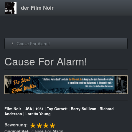
der Film Noir
Direkt
Cause For Alarm!
zum
Inhalt
Cause For Alarm!
Film Noir
|
USA
|
1951
|
Tay Garnett
|
Barry Sullivan
|
Richard
Anderson
|
Loretta Young
****
Bewertung
Originaltitel
Cause For Alarm!