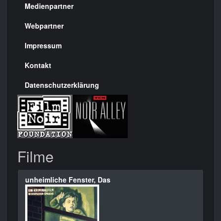
Medienpartner
Menülinks
rechte
Webpartner
Seite
Impressum
Kontakt
Datenschutzerklärung
Filme
unheimliche Fenster, Das