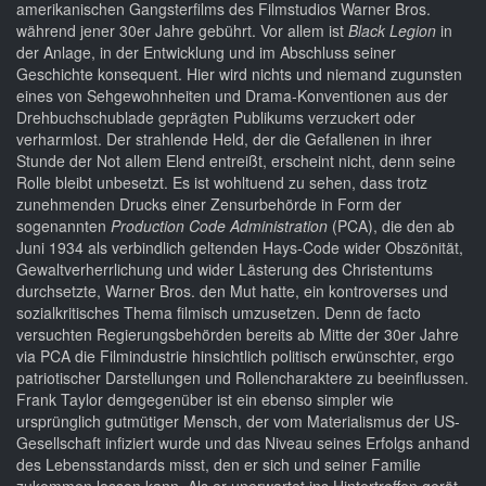
amerikanischen Gangsterfilms des Filmstudios Warner Bros.
während jener 30er Jahre gebührt. Vor allem ist
Black Legion
in
der Anlage, in der Entwicklung und im Abschluss seiner
Geschichte konsequent. Hier wird nichts und niemand zugunsten
eines von Sehgewohnheiten und Drama-Konventionen aus der
Drehbuchschublade geprägten Publikums verzuckert oder
verharmlost. Der strahlende Held, der die Gefallenen in ihrer
Stunde der Not allem Elend entreißt, erscheint nicht, denn seine
Rolle bleibt unbesetzt. Es ist wohltuend zu sehen, dass trotz
zunehmenden Drucks einer Zensurbehörde in Form der
sogenannten
Production Code Administration
(PCA), die den ab
Juni 1934 als verbindlich geltenden Hays-Code wider Obszönität,
Gewaltverherrlichung und wider Lästerung des Christentums
durchsetzte, Warner Bros. den Mut hatte, ein kontroverses und
sozialkritisches Thema filmisch umzusetzen. Denn de facto
versuchten Regierungsbehörden bereits ab Mitte der 30er Jahre
via PCA die Filmindustrie hinsichtlich politisch erwünschter, ergo
patriotischer Darstellungen und Rollencharaktere zu beeinflussen.
Frank Taylor demgegenüber ist ein ebenso simpler wie
ursprünglich gutmütiger Mensch, der vom Materialismus der US-
Gesellschaft infiziert wurde und das Niveau seines Erfolgs anhand
des Lebensstandards misst, den er sich und seiner Familie