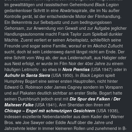
im gewalttätigen und rassistischen Geheimbund
Black Legion
gedankenloser Schritt in eine Abwärtsspirale, die im Nu außer
Kontrolle gerät, ist der entscheidende Motor der Filmhandlung.
Ein Bekenntnis zur Selbstjustiz und zum bedingungslosen
Gehorsam, zur Anwendung von Gewalt und zur Aufgabe jeglicher
Handlungsautonomie macht Frank Taylor zum Spielball dunkler
Mächte. Zuerst verliert er seinen Arbeitsplatz, schließlich seine
Freunde und sogar seine Familie, worauf er im Alkohol Zuflucht
sucht, doch ist sein Leidensweg damit längst nicht am Ende. Der
eine Schritt vom Weg ab, der aus Leidenschaft, aus Habgier oder
aus Neid erfolgt, er wurde im Film Noir der 40er Jahre zu einem
häufigen Leitmotiv - so etwa in
Nora Prentiss
(USA 1947) oder in
Aufruhr in Santa Sierra
(USA 1950). In
Black Legion
spielt
Humphrey Bogart eine seiner ersten Hauptrollen, nicht hinter
Edward G. Robinson oder James Cagney sondern im Vorspann
und auf Plakaten deutlich sichtbar an erster Stelle. Bogart hatte
seinen Durchbruch jedoch erst mit
Die Spur des Falken / Der
Malteser Falke
(USA 1941), Ann Sheridan den ihren mit
Chicago – Engel mit schmutzigen Gesichtern
(USA 1938),
indessen exzellente Nebendarsteller aus dem Kader der Warner
Bros. wie Joe Sawyer oder Eddie Acuff über die Jahre und
Jahrzehnte leider in immer kleineren Rollen und zunehmend in B-