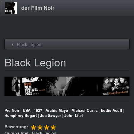
der Film Noir
Direkt
Black Legion
zum
Inhalt
Black Legion
Pre Noir
|
USA
|
1937
|
Archie Mayo
|
Michael Curtiz
|
Eddie Acuff
|
Humphrey Bogart
|
Joe Sawyer
|
John Litel
****
Bewertung
Originaltitel
Black Legion