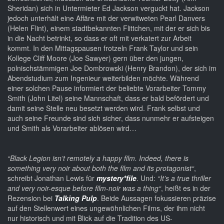
Sheridan) sich in Untermieter Ed Jackson verguckt hat. Jackson
jedoch unterhält eine Affäre mit der verwitweten Pearl Danvers
(Helen Flint), einem stadtbekannten Flittchen, mit der er sich bis
in die Nacht betrinkt, so dass er oft mit verkatert zur Arbeit
kommt. In den Mittagspausen frotzeln Frank Taylor und sein
Kollege Cliff Moore (Joe Sawyer) gern über den jungen,
polnischstämmigen Joe Dombrowski (Henry Brandon), der sich im
Abendstudium zum Ingenieur weiterbilden möchte. Während
einer solchen Pause informiert der beliebte Vorarbeiter Tommy
Smith (John Litel) seine Mannschaft, dass er bald befördert und
damit seine Stelle neu besetzt werden wird. Frank selbst und
auch seine Freunde sind sich sicher, dass nunmehr er aufsteigen
und Smith als Vorarbeiter ablösen wird…
“Black Legion isn’t remotely a happy film. Indeed, there is
something very noir about both the film and its protagonist“
,
schreibt Jonathan Lewis für
mystery*file
. Und:
“It’s a true thriller
and very noir-esque before film-noir was a thing“
, heißt es in der
Rezension bei
Talking Pulp
. Beide Aussagen fokussieren präzise
auf den Stellenwert eines ungewöhnlichen Films, der ihm nicht
nur historisch und mit Blick auf die Tradition des US-