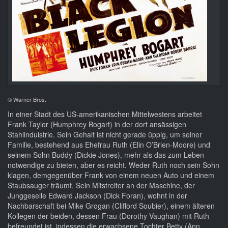
© Warner Bros.
In einer Stadt des US-amerikanischen Mittelwestens arbeitet
Frank Taylor (Humphrey Bogart) in der dort ansässigen
Stahlinduistrie. Sein Gehalt ist nicht gerade üppig, um seiner
Familie, bestehend aus Ehefrau Ruth (Elin O’Brien-Moore) und
seinem Sohn Buddy (Dickie Jones), mehr als das zum Leben
notwendige zu bieten, aber es reicht. Weder Ruth noch sein Sohn
klagen, demgegenüber Frank von einem neuen Auto und einem
Staubsauger träumt. Sein Mitstreiter an der Maschine, der
Junggeselle Edward Jackson (Dick Foran), wohnt in der
Nachbarschaft bei Mike Grogan (Clifford Soubier), einem älteren
Kollegen der beiden, dessen Frau (Dorothy Vaughan) mit Ruth
befreundet ist, indessen die erwachsene Tochter Betty (Ann