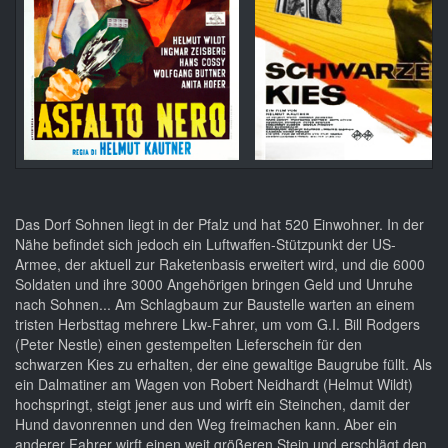
Das Dorf Sohnen liegt in der Pfalz und hat 520 Einwohner. In der
Nähe befindet sich jedoch ein Luftwaffen-Stützpunkt der US-
Armee, der aktuell zur Raketenbasis erweitert wird, und die 6000
Soldaten und ihre 3000 Angehörigen bringen Geld und Unruhe
nach Sohnen... Am Schlagbaum zur Baustelle warten an einem
tristen Herbsttag mehrere Lkw-Fahrer, um vom G.I. Bill Rodgers
(Peter Nestle) einen gestempelten Lieferschein für den
schwarzen Kies zu erhalten, der eine gewaltige Baugrube füllt. Als
ein Dalmatiner am Wagen von Robert Neidhardt (Helmut Wildt)
hochspringt, steigt jener aus und wirft ein Steinchen, damit der
Hund davonrennen und den Weg freimachen kann. Aber ein
anderer Fahrer wirft einen weit größeren Stein und erschlägt den