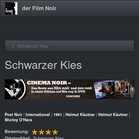
der Film Noir
Direkt
Schwarzer Kies
zum
Inhalt
Schwarzer Kies
Post Noir
|
International
|
1961
|
Helmut Käutner
|
Helmut Käutner
|
Shirley O'Hara
****
Bewertung
Originaltitel
Schwarzer Kies