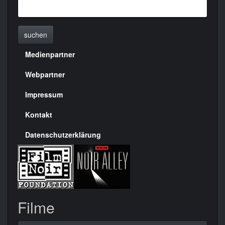
suchen
Medienpartner
Menülinks
rechte
Webpartner
Seite
Impressum
Kontakt
Datenschutzerklärung
Filme