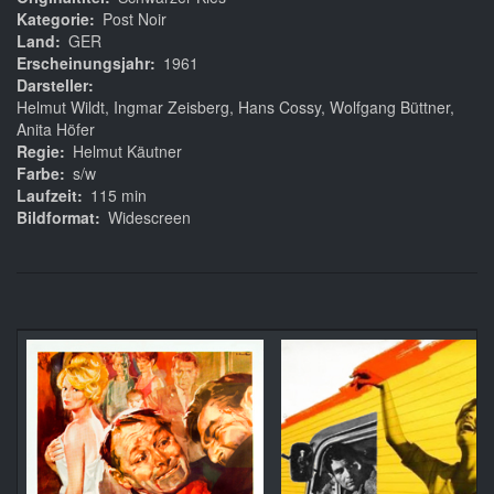
Kategorie
Post Noir
Land
GER
Erscheinungsjahr
1961
Darsteller
Helmut Wildt, Ingmar Zeisberg, Hans Cossy, Wolfgang Büttner,
Anita Höfer
Regie
Helmut Käutner
Farbe
s/w
Laufzeit
115 min
Bildformat
Widescreen