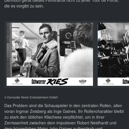
Dennoch gerät dieses Filmdrama nicht zu jener Tour de Force,
die es vorgibt zu sein.
© Concorde Home Entertainment GmbH
Das Problem sind die Schauspieler in den zentralen Rollen, allen
voran Ingmar Zeisberg als Inge Gaines. Ihr Rollencharakter bleibt
zu stark den üblichen Klischees verpflichtet, um in ihrer
Zerrissenheit zwischen dem impulsiven Robert Neidhardt und
dem bürgerlichen Major John Gaines authentisch und