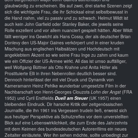
glaubwürdig zu erscheinen. Bis auf zwei, drei starke Szenen zeigt
sich die wichtigste Frau, die ihr Schicksal einst selbstbewusst in
die Hand nahm, viel zu passiv und zu schwach. Helmut Wildt ist
auch kein John Garfield oder Stanley Baker, die jeweils seine
Rolle exzellent und vor allem nuanciert gespielt hätten. Aber Wildt
fällt weniger ins Gewicht als Hans Cossy, der als deutscher Brian
Donlevy den US-Major Gaines verkörpert und in einer kruden
Mischung aus englischen Halbsätzen und Hochdeutsch mit
angeklebtem Akzent so wie seine Frau Inge zu zahm und kaum
wie ein Offizier der US-Armee wirkt. All das ist umso auffälliger,
weil Wolfgang Büttner als Otto Krahne und Anita Höfer als
Prostituierte Elli in ihren Nebenrollen deutlich besser sind.
Dennoch hinterlässt der mit viel Druck und Dynamik von
Kameramann Heinz Pehlke wunderbar umgesetzte Film in der
Nachbarschaft von Henri-Georges Clouzots
Lohn der Angst
(FRA
1952) und Cyril Endfields
Duell am Steuer
(UK 1957) einen
bleibenden Eindruck. Dir harsche Kritik der zeitgenössischen
Journaille, die ihn 1961 ins Vergessen trudeln ließ, erweist sich
aus heutiger Perspektive als Schutzreflex vor dem unverstellten
Blick auf eine Lebenswirklichkeit, die zum Ende des Jahrzehnts
mit dem Keimen des bundesdeutschen Autorenfilms ein neues
Zeitalter einläutete. Wer ihn sehen möchte, sollte unbedingt zur