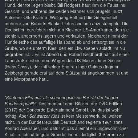
Hund, der tot liegen bleibt. Bill Rodgers haut ihm die Faust ins
Gesicht, und während die beiden Männer sich prügeln, nutzt
Aufseher Otto Krahne (Wolfgang Büttner) die Gelegenheit,
mehrere von Roberts Blanko-Lieferscheinen abzustempeln. Die
Deutschen bereichern sich am Kies der US-Amerikaner, den sie
stehlen, andernorts lagern und verkaufen. Neidhardt nimmt der
Hundeleiche das auffällige Halsband ab und entsorgt sie in die
Grube, wo sie unterm Kies, den ein Lkw soeben ablädt, im Nu
begraben ist… Es ist Abend und Robert Neidhardt hält auf einer
Landstraße neben dem Wagen des US-Majors John Gaines
(Hans Cossy), der mit seiner Ehefrau Inge Gaines (Ingmar
Zeisberg) gerade erst auf dem Stützpunkt angekommen ist und
eine Motorpanne hat…
"Käutners Film noir als schonungsloses Porträt der jungen
Bundesrepublik“
, liest man auf dem Rücken der DVD-Edition
(2017) der Concorde Entertainment GmbH. Ja, das ist wohl
richtig. Aber
Schwarzer Kies
ist kein Meisterwerk, bei weitem
nicht. In der Bundesrepublik Deutschland regierte 1961 stets
Konrad Adenauer, und dafür ist das allemal ein ungewöhnlicher
Kinofilm. Ich hätte gute Gründe, ihn mit lediglich 3 Sternen zu