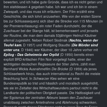
bewerten, und ich habe gute Gründe, dass ich es nicht getan und
ihm stattdessen 4 gegeben habe. Ich war und ich bin in einem
Zwiespalt, und das muss ich erläutern. Der Film erzählt eine
Geschichte, die sich lohnt anzusehen. Wie von der ersten Szene
bis zur Schlusssequenz sich über die Strecke von 115 Minuten (in
der Premierenfassung) ein roter Faden durchzieht, der die
Zuschauer bei der Stange hält, ist bemerkenswert und jenseits
der Routine, die man dem damals 53jährigen Helmut Käutner
allemal zugesteht. Neben Robert Siodmak (
Nachts, wenn der
Teufel kam
, D 1957) und Wolfgang Staudte (
Die Mörder sind
unter uns
, D 1946) war Käutner, der über 10 Jahre vorher mit
Epilog - Das Geheimnis der Orplid
(D 1950) bereits einen
explizit BRD-kritischen Film Noir vorgelegt hatte, einer der
wichtigsten deutschen Regisseure der 50er Jahre, zählt man
Bernhard Wickis Ausnahmefilm
Die Brücke
(D 1959) als jenes
Schlüsselwerk hinzu, das auch international zu Recht die meiste
Beachtung fand. In
Schwarzer Kies
sehen wir eine
Bundesrepublik so trist und hässlich und moralisch ausgehöhlt,
wie sie im Zeitalter des Wirtschaftswunders partout nicht in die
Landkarte der politischen Obrigkeit passte. Die Haltlosigkeit und
der Egoismus der zentralen Akteure lassen den Zuschauer
unablässig zwischen Anteilnahme und Ablehnung schwanken.