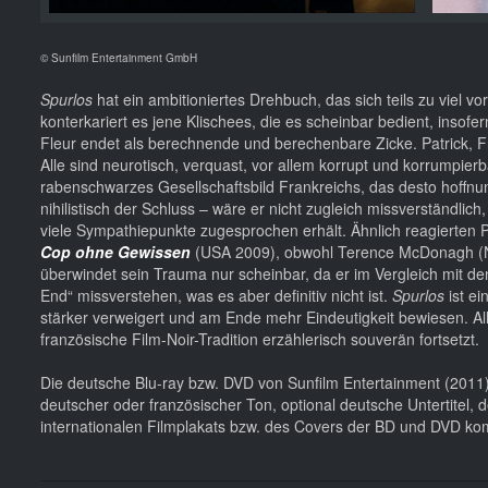
© Sunfilm Entertainment GmbH
Spurlos
hat ein ambitioniertes Drehbuch, das sich teils zu viel 
konterkariert es jene Klischees, die es scheinbar bedient, insofe
Fleur endet als berechnende und berechenbare Zicke. Patrick, Freu
Alle sind neurotisch, verquast, vor allem korrupt und korrumpier
rabenschwarzes Gesellschaftsbild Frankreichs, das desto hoffnung
nihilistisch der Schluss – wäre er nicht zugleich missverständlich
viele Sympathiepunkte zugesprochen erhält. Ähnlich reagierten P
Cop ohne Gewissen
(USA 2009), obwohl Terence McDonagh (Nic
überwindet sein Trauma nur scheinbar, da er im Vergleich mit de
End“ missverstehen, was es aber definitiv nicht ist.
Spurlos
ist ei
stärker verweigert und am Ende mehr Eindeutigkeit bewiesen. All
französische Film-Noir-Tradition erzählerisch souverän fortsetzt.
Die deutsche Blu-ray bzw. DVD von Sunfilm Entertainment (2011) 
deutscher oder französischer Ton, optional deutsche Untertitel, 
internationalen Filmplakats bzw. des Covers der BD und DVD ko