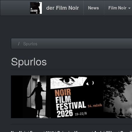
der Film Noir
Main
News
Film Noir
navigation
Direkt
Spurlos
zum
Inhalt
Spurlos