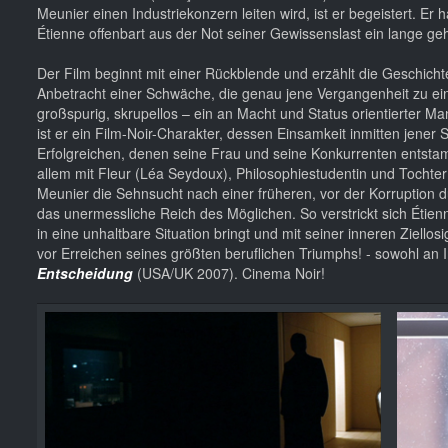
Meunier einen Industriekonzern leiten wird, ist er begeistert. Er
Étienne offenbart aus der Not seiner Gewissenslast ein lange g
Der Film beginnt mit einer Rückblende und erzählt die Geschicht
Anbetracht einer Schwäche, die genau jene Vergangenheit zu ein
großspurig, skrupellos – ein an Macht und Status orientierter M
ist er ein Film-Noir-Charakter, dessen Einsamkeit inmitten jener
Erfolgreichen, denen seine Frau und seine Konkurrenten entst
allem mit Fleur (Léa Seydoux), Philosophiestudentin und Tochter
Meunier die Sehnsucht nach einer früheren, vor der Korruption 
das unermessliche Reich des Möglichen. So verstrickt sich Étienn
in eine unhaltbare Situation bringt und mit seiner inneren Ziellos
vor Erreichen seines größten beruflichen Triumphs! - sowohl an I
Entscheidung
(USA/UK 2007). Cinema Noir!