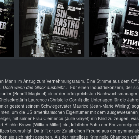
t den Mann im Anzug zum Vernehmungsraum. Eine Stimme aus dem Off b
lg. Doch wenn das Glück ausbleibt…
Für einen Industriekonzern, der sic
e Meunier (Benoît Magimel) einer der erfolgreichsten Nachwuchsmanager.
fsekretärin Laurence (Christelle Cornil) die Unterlagen für die Jahres
unier gesteht seinem Schwiegervater Maurice (Jean-Marie Winling) soga
nehmen, um die US-amerikanischen Eigentümer mit dem ausgewiesenen
eiger, mit seiner Frau Clémence (Julie Gayet) ein Kind zu zeugen, was 
nd Ritchie Brown (William Miller) ein, leiblicher Sohn der Konzerneigner
es beunruhigt. Da trifft er per Zufall einen Freund aus der gymnasial
n sie sich nicht gesehen. Als der mittellose Kriminelle Chambon erfäh