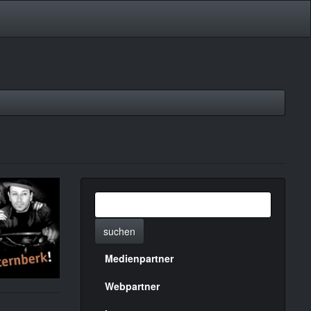
suchen
Medienpartner
Menülinks
rechte
Webpartner