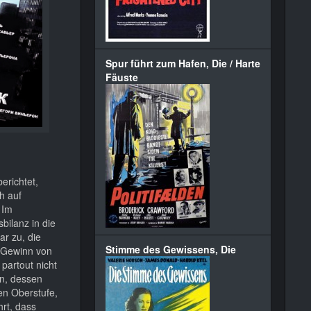
Spur führt zum Hafen, Die / Harte
Fäuste
erichtet,
h auf
 Im
bilanz in die
r zu, die
Stimme des Gewissens, Die
 Gewinn von
partout nicht
in, dessen
en Oberstufe,
rt, dass