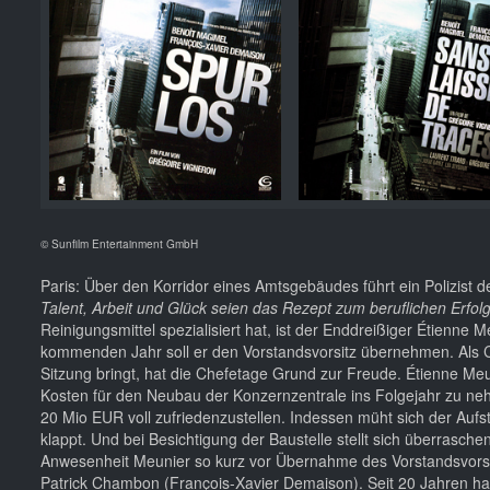
© Sunfilm Entertainment GmbH
Paris: Über den Korridor eines Amtsgebäudes führt ein Polizis
Talent, Arbeit und Glück seien das Rezept zum beruflichen Erfo
Reinigungsmittel spezialisiert hat, ist der Enddreißiger Étienn
kommenden Jahr soll er den Vorstandsvorsitz übernehmen. Als Che
Sitzung bringt, hat die Chefetage Grund zur Freude. Étienne Me
Kosten für den Neubau der Konzernzentrale ins Folgejahr zu 
20 Mio EUR voll zufriedenzustellen. Indessen müht sich der Aufst
klappt. Und bei Besichtigung der Baustelle stellt sich überrasche
Anwesenheit Meunier so kurz vor Übernahme des Vorstandsvorsitz
Patrick Chambon (François-Xavier Demaison). Seit 20 Jahren habe