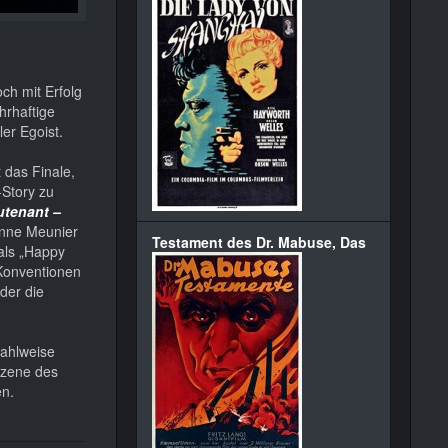
ch mit Erfolg
hrhaftige
ler Egoist.
 das Finale,
-Story zu
utenant –
enne Meunier
Testament des Dr. Mabuse, Das
 als „Happy
-Konventionen
der die
wahlweise
 Szene des
en.