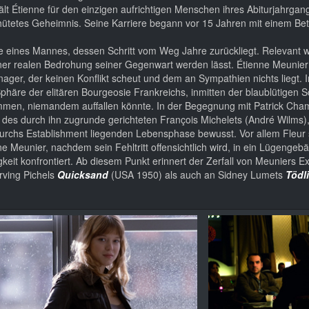
 hält Étienne für den einzigen aufrichtigen Menschen ihres Abiturjahrga
ehütetes Geheimnis. Seine Karriere begann vor 15 Jahren mit einem B
e eines Mannes, dessen Schritt vom Weg Jahre zurückliegt. Relevant w
er realen Bedrohung seiner Gegenwart werden lässt. Étienne Meunier i
anager, der keinen Konflikt scheut und dem an Sympathien nichts liegt
 Sphäre der elitären Bourgeosie Frankreichs, inmitten der blaublütigen
ammen, niemandem auffallen könnte. In der Begegnung mit Patrick Cha
 des durch ihn zugrunde gerichteten François Michelets (André Wilms),
durchs Establishment liegenden Lebensphase bewusst. Vor allem Fleur 
e Meunier, nachdem sein Fehltritt offensichtlich wird, in ein Lügengeb
igkeit konfrontiert. Ab diesem Punkt erinnert der Zerfall von Meuniers Ex
rving Pichels
Quicksand
(USA 1950) als auch an Sidney Lumets
Tödl