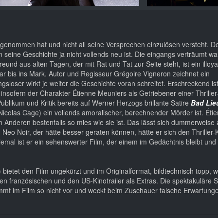
vorgenommen hat und nicht all seine Versprechen einzulösen versteht. Do
rn seine Geschichte ja nicht vollends neu ist. Die eingangs verträumt wa
nd aus alten Tagen, der mit Rat und Tat zur Seite steht, ist ein illoya
bar bis ins Mark. Autor und Regisseur Grégoire Vigneron zeichnet ein
sloser wirkt je weiter die Geschichte voran schreitet. Erschreckend ist
, insofern der Charakter Étienne Meuniers als Getriebener einer Thriller
ublikum und Kritik bereits auf Werner Herzogs brillante Satire
Bad Lie
olas Cage) ein vollends amoralischer, berechnender Mörder ist. Éti
n Anderen bestenfalls so mies wie sie ist. Das lässt sich dummerweise
n Neo Noir, der hätte besser geraten können, hätte er sich den Thriller
emal ist er ein sehenswerter Film, der einem im Gedächtnis bleibt und 
bietet den Film ungekürzt und im Originalformat, bildtechnisch topp, 
den französischen und den US-Kinotrailer als Extras. Die spektakuläre
mmt im Film so nicht vor und weckt beim Zuschauer falsche Erwartung