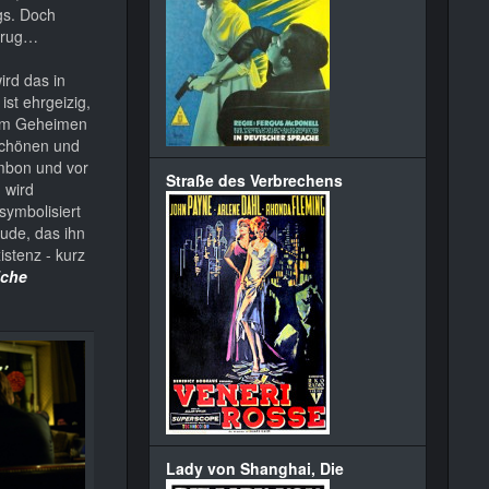
ngs. Doch
etrug…
ird das in
st ehrgeizig,
. Im Geheimen
 Schönen und
mbon und vor
Straße des Verbrechens
 wird
symbolisiert
äude, das ihn
istenz - kurz
iche
Lady von Shanghai, Die