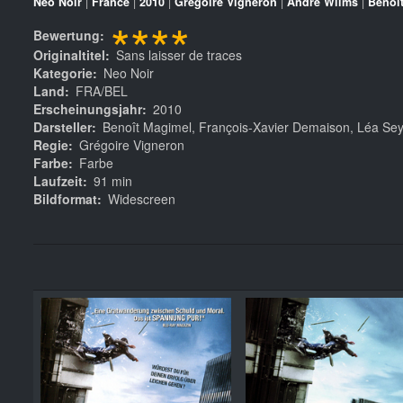
Neo Noir
|
France
|
2010
|
Grégoire Vigneron
|
André Wilms
|
Benoî
****
Bewertung
Originaltitel
Sans laisser de traces
Kategorie
Neo Noir
Land
FRA/BEL
Erscheinungsjahr
2010
Darsteller
Benoît Magimel, François-Xavier Demaison, Léa Sey
Regie
Grégoire Vigneron
Farbe
Farbe
Laufzeit
91 min
Bildformat
Widescreen