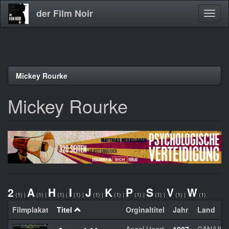
der Film Noir
Navig
aktivi
Direkt
Mickey Rourke
zum
Inhalt
Mickey Rourke
2
A
H
I
J
K
P
S
V
W
(1)
|
(1)
|
(1)
|
(1)
|
(1)
|
(1)
|
(1)
|
(1)
|
(1)
|
(1)
Filmplakat
Titel
Orginaltitel
Jahr
Land