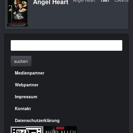
Angel Heart
Angel Heart
1987
CAN/UK/
suchen
Medienpartner
Menülinks
rechte
Webpartner
Seite
Impressum
Kontakt
Datenschutzerklärung