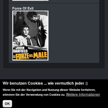
Force Of Evil
Wir benutzen Cookies ... wie vermutlich jeder :)
Wenn Sie mit der Navigation und Nutzung dieser Website fortfahren,
Weitere Informationen
stimmen Sie der Verwendung von Cookies zu.
Diese Website ist urheberrechtlich geschützt: © 2010-2026 der Film Noir de. Alle
Rechte vorbehalten.
OK