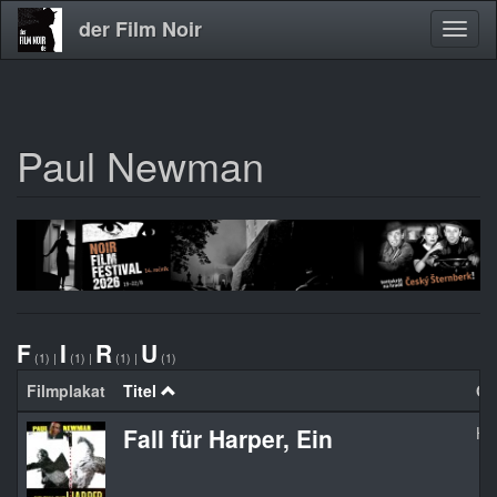
der Film Noir
Navig
aktivi
Paul Newman
Direkt
zum
Inhalt
F
I
R
U
(1)
|
(1)
|
(1)
|
(1)
Filmplakat
Titel
Org
Fall für Harper, Ein
Ha