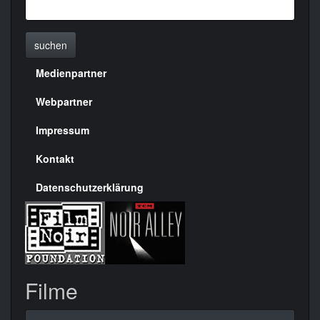
suchen
Medienpartner
Menülinks
rechte
Webpartner
Seite
Impressum
Kontakt
Datenschutzerklärung
Filme