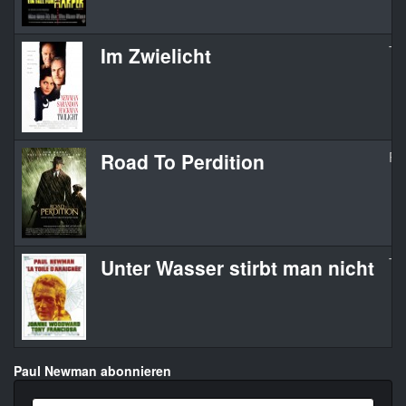
Im Zwielicht
Twi
Road To Perdition
Ro
Unter Wasser stirbt man nicht
Th
Paul Newman abonnieren