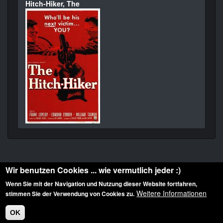
Hitch-Hiker, The
Wir benutzen Cookies ... wie vermutlich jeder :)
Wenn Sie mit der Navigation und Nutzung dieser Website fortfahren,
Weitere Informationen
stimmen Sie der Verwendung von Cookies zu.
Diese Website ist urheberrechtlich geschützt: © 2010-2026 der Film Noir de. Alle
Rechte vorbehalten.
OK