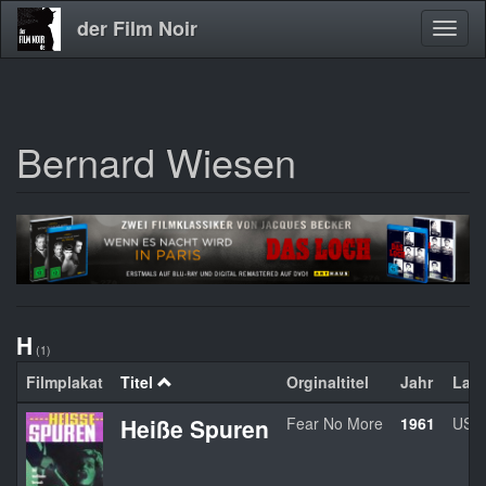
der Film Noir
Navig
aktivi
Bernard Wiesen
Direkt
zum
Inhalt
H
(1)
Filmplakat
Titel
Orginaltitel
Jahr
Lan
Heiße Spuren
Fear No More
1961
USA