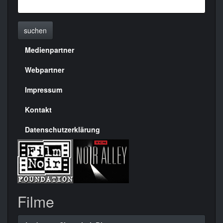
suchen
Medienpartner
Menülinks
rechte
Webpartner
Seite
Impressum
Kontakt
Datenschutzerklärung
Filme