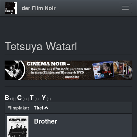
der Film Noir
Navig
aktivi
Tetsuya Watari
Direkt
zum
Inhalt
B
C
T
Y
(1)
|
(1)
|
(1)
|
(1)
Filmplakat
Titel
Brother