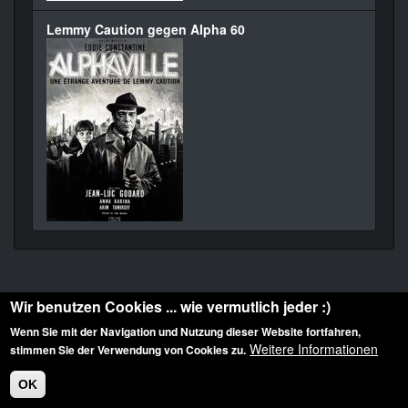
Lemmy Caution gegen Alpha 60
Wir benutzen Cookies ... wie vermutlich jeder :)
Wenn Sie mit der Navigation und Nutzung dieser Website fortfahren,
Weitere Informationen
stimmen Sie der Verwendung von Cookies zu.
Diese Website ist urheberrechtlich geschützt: © 2010-2026 der Film Noir de. Alle
Rechte vorbehalten.
OK