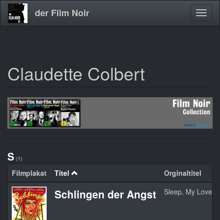
der Film Noir
Navig
aktivi
Claudette Colbert
Direkt
zum
Inhalt
S
(1)
Filmplakat
Titel
Orginaltitel
Schlingen der Angst
Sleep, My Love