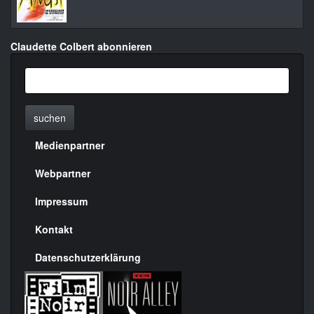
Claudette Colbert abonnieren
suchen
Medienpartner
Menülinks
rechte
Webpartner
Seite
Impressum
Kontakt
Datenschutzerklärung