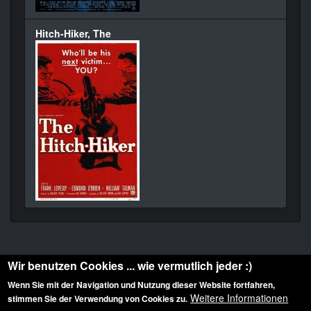
Hitch-Hiker, The
Wir benutzen Cookies ... wie vermutlich jeder :)
Wenn Sie mit der Navigation und Nutzung dieser Website fortfahren,
Weitere Informationen
stimmen Sie der Verwendung von Cookies zu.
Diese Website ist urheberrechtlich geschützt: © 2010-2026 der Film Noir de. Alle