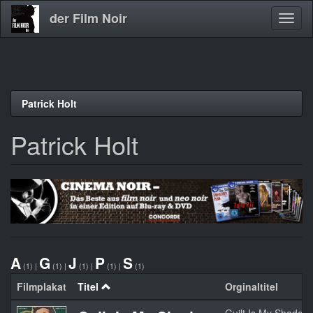
der Film Noir
Navig
aktivi
Direkt
Patrick Holt
zum
Inhalt
Patrick Holt
A
G
J
P
S
(1)
|
(1)
|
(1)
|
(1)
|
(1)
Filmplakat
Titel
Orginaltitel