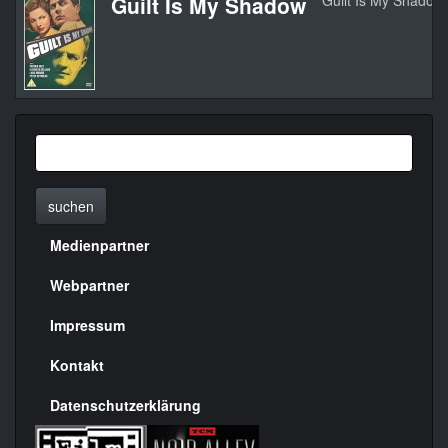
Guilt Is My Shadow
Guilt Is My Shadow
suchen
Medienpartner
Menülinks
rechte
Webpartner
Seite
Impressum
Kontakt
Datenschutzerklärung