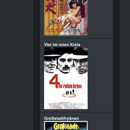
Vier im roten Kreis
Großstadthyänen