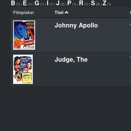
B
E
G
I
J
P
R
S
Z
(1)
|
(1)
|
(1)
|
(1)
|
(2)
|
(1)
|
(1)
|
(2)
|
(1)
Filmplakat
Titel
Johnny Apollo
Judge, The