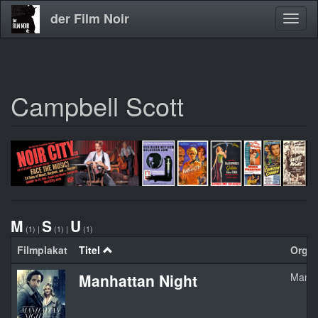
der Film Noir
Navig
aktivi
Campbell Scott
Direkt
zum
Inhalt
M
S
U
(1)
|
(1)
|
(1)
Filmplakat
Titel
Orgina
Manhattan Night
Manha