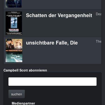
Schatten der Vergangenheit
Dead 
unsichtbare Falle, Die
The S
Campbell Scott abonnieren
suchen
Medienpartner