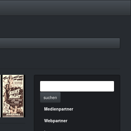
suchen
Medienpartner
Menülinks
rechte
Webpartner