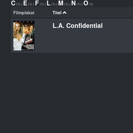
C
E
F
L
M
N
O
(1)
|
(1)
|
(1)
|
(1)
|
(1)
|
(1)
|
(1)
Filmplakat
Titel
L.A. Confidential