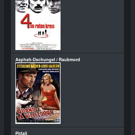
Asphalt-Dschungel / Raubmord
Pitfall