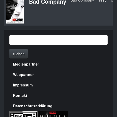
Bad Company
Bad Company
1995
US
suchen
Medienpartner
Menülinks
rechte
Webpartner
Seite
Impressum
Kontakt
Datenschutzerklärung