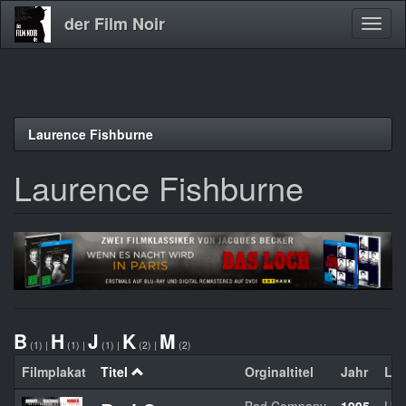
der Film Noir
Navig
aktivi
Direkt
Laurence Fishburne
zum
Inhalt
Laurence Fishburne
B
H
J
K
M
(1)
|
(1)
|
(1)
|
(2)
|
(2)
Filmplakat
Titel
Orginaltitel
Jahr
La