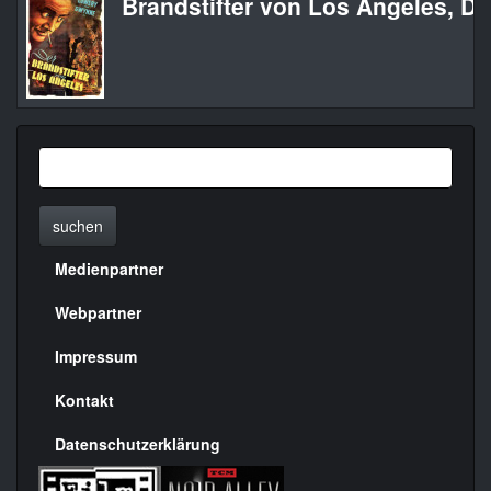
Brandstifter von Los Angeles, De
suchen
Medienpartner
Menülinks
rechte
Webpartner
Seite
Impressum
Kontakt
Datenschutzerklärung