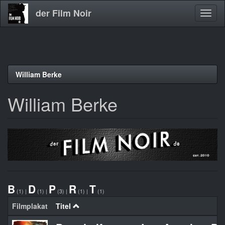
der Film Noir
Navig
aktivi
Direkt
William Berke
zum
Inhalt
William Berke
B
D
P
R
T
(1)
|
(1)
|
(3)
|
(1)
|
(1)
Filmplakat
Titel