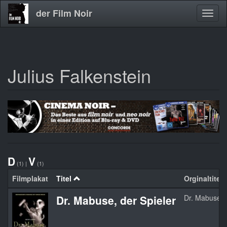
der Film Noir
Navig
aktivi
Julius Falkenstein
Direkt
zum
Inhalt
D
V
(1)
|
(1)
Filmplakat
Titel
Orginaltitel
Dr. Mabuse, der Spieler
Dr. Mabuse, d