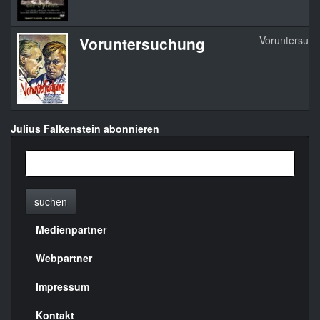
Voruntersuchung
Voruntersuc
Julius Falkenstein abonnieren
suchen
Medienpartner
Menülinks
rechte
Webpartner
Seite
Impressum
Kontakt