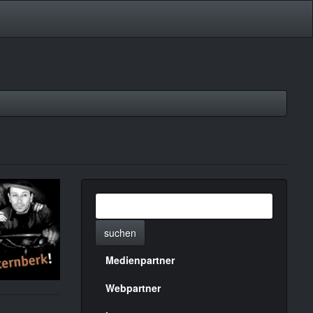
suchen
Medienpartner
Menülinks
rechte
Webpartner