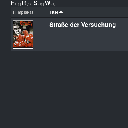
F
R
S
W
(1)
|
(1)
|
(1)
|
(1)
Filmplakat
Titel
Straße der Versuchung