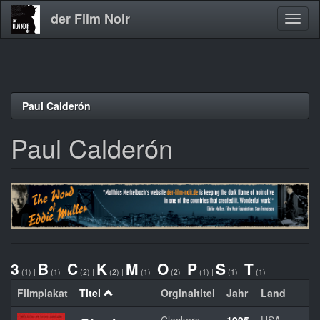
der Film Noir
Navig
aktivi
Direkt
Paul Calderón
zum
Inhalt
Paul Calderón
3
B
C
K
M
O
P
S
T
(1)
|
(1)
|
(2)
|
(2)
|
(1)
|
(2)
|
(1)
|
(1)
|
(1)
Filmplakat
Titel
Orginaltitel
Jahr
Land
Re