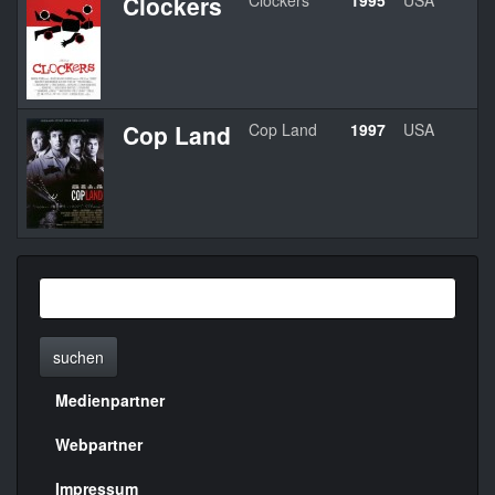
Clockers
Clockers
1995
USA
Sp
Cop Land
Cop Land
1997
USA
J
suchen
Medienpartner
Menülinks
rechte
Webpartner
Seite
Impressum