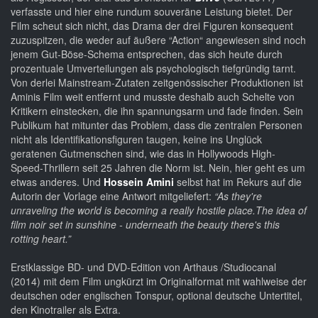
verfasste und hier eine rundum souveräne Leistung bietet. Der
Film scheut sich nicht, das Drama der drei Figuren konsequent
zuzuspitzen, die weder auf äußere “Action“ angewiesen sind noch
jenem Gut-Böse-Schema entsprechen, das sich heute durch
prozentuale Umverteilungen als psychologisch tiefgründig tarnt.
Von derlei Mainstream-Zutaten zeitgenössischer Produktionen ist
Aminis Film weit entfernt und musste deshalb auch Schelte von
Kritikern einstecken, die ihn spannungsarm und fade finden. Sein
Publikum hat mitunter das Problem, dass die zentralen Personen
nicht als Identifikationsfiguren taugen, keine ins Unglück
geratenen Gutmenschen sind, wie das in Hollywoods High-
Speed-Thrillern seit 25 Jahren die Norm ist. Nein, hier geht es um
etwas anderes. Und
Hossein Amini
selbst hat im Rekurs auf die
Autorin der Vorlage eine Antwort mitgeliefert:
“As they're
unraveling the world is becoming a really hostile place.The idea of
film noir set in sunshine - underneath the beauty there's this
rotting heart.”
Erstklassige BD- und DVD-Edition von Arthaus /Studiocanal
(2014) mit dem Film ungkürzt im Originalformat mit wahlweise der
deutschen oder englischen Tonspur, optional deutsche Untertitel,
den Kinotrailer als Extra.