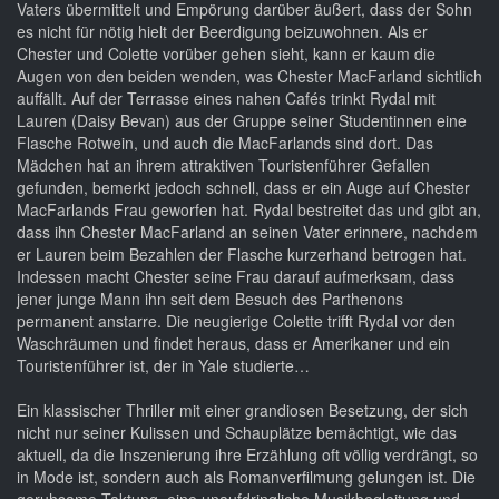
Vaters übermittelt und Empörung darüber äußert, dass der Sohn
es nicht für nötig hielt der Beerdigung beizuwohnen. Als er
Chester und Colette vorüber gehen sieht, kann er kaum die
Augen von den beiden wenden, was Chester MacFarland sichtlich
auffällt. Auf der Terrasse eines nahen Cafés trinkt Rydal mit
Lauren (Daisy Bevan) aus der Gruppe seiner Studentinnen eine
Flasche Rotwein, und auch die MacFarlands sind dort. Das
Mädchen hat an ihrem attraktiven Touristenführer Gefallen
gefunden, bemerkt jedoch schnell, dass er ein Auge auf Chester
MacFarlands Frau geworfen hat. Rydal bestreitet das und gibt an,
dass ihn Chester MacFarland an seinen Vater erinnere, nachdem
er Lauren beim Bezahlen der Flasche kurzerhand betrogen hat.
Indessen macht Chester seine Frau darauf aufmerksam, dass
jener junge Mann ihn seit dem Besuch des Parthenons
permanent anstarre. Die neugierige Colette trifft Rydal vor den
Waschräumen und findet heraus, dass er Amerikaner und ein
Touristenführer ist, der in Yale studierte…
Ein klassischer Thriller mit einer grandiosen Besetzung, der sich
nicht nur seiner Kulissen und Schauplätze bemächtigt, wie das
aktuell, da die Inszenierung ihre Erzählung oft völlig verdrängt, so
in Mode ist, sondern auch als Romanverfilmung gelungen ist. Die