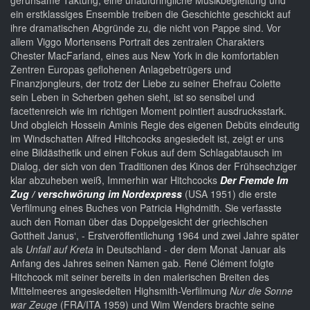
geruhsame Taktung, eine unaufdringliche Musikbegleitung und
ein erstklassiges Ensemble treiben die Geschichte geschickt auf
ihre dramatischen Abgründe zu, die nicht von Pappe sind. Vor
allem Viggo Mortensens Portrait des zentralen Charakters
Chester MacFarland, eines aus New York in die komfortablen
Zentren Europas geflohenen Anlagebetrügers und
Finanzjongleurs, der trotz der Liebe zu seiner Ehefrau Colette
sein Leben in Scherben gehen sieht, ist so sensibel und
facettenreich wie im richtigen Moment pointiert ausdrucksstark.
Und obgleich Hossein Aminis Regie des eigenen Debüts eindeutig
im Windschatten Alfred Hitchcocks angesiedelt ist, zeigt er uns
eine Bildästhetik und einen Fokus auf dem Schlagabtausch im
Dialog, der sich von den Traditionen des Kinos der Frühsechziger
klar abzuheben weiß, Immerhin war Hitchcocks
Der Fremde Im
Zug / verschwörung im Nordexpress
(USA 1951) die erste
Verfilmung eines Buches von Patricia Highdmith. Sie verfasste
auch den Roman über das Doppelgesicht der griechischen
Gottheit Janus‘, - Erstveröffentlichung 1964 und zwei Jahre später
als
Unfall auf Kreta
in Deutschland - der dem Monat Januar als
Anfang des Jahres seinen Namen gab. René Clément folgte
Hitchcock mit seiner bereits in den malerischen Breiten des
Mittelmeeres angesiedelten Highsmith-Verfilmung
Nur die Sonne
war Zeuge
(FRA/ITA 1959) und Wim Wenders brachte seine