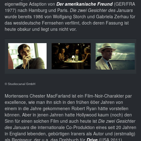
eigenwillige Adaption von
Der amerikanische Freund
(GER/FRA
1977) nach Hamburg und Paris.
Die zwei Gesichter des Januars
wurde bereits 1986 von Wolfgang Storch und Gabriela Zerhau für
das westdeutsche Fernsehen verfilmt, doch deren Fassung ist
heute obskur und liegt uns nicht vor.
© Studiocanal GmbH
Mortensens Chester MacFarland ist ein Film-Noir-Charakter par
excellence, wie man ihn sich in den frühen 60er Jahren von
einem in die Jahre gekommenen Robert Ryan hätte vorstellen
können. Aber in jenen Jahren hatte Hollywood kaum (noch) den
Sinn für einen solchen Film und auch heute ist
Die zwei Gesichter
des Januars
die internationale Co-Produktion eines seit 20 Jahren
in England lebenden, gebürtigen Iraners als Autor und (erstmalig)
als Regisseur, der u.a. das Drehbuch für
Drive
(USA 2011)