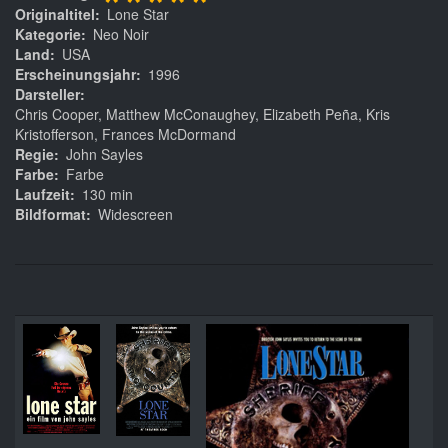
*****
Originaltitel
Lone Star
Kategorie
Neo Noir
Land
USA
Erscheinungsjahr
1996
Darsteller
Chris Cooper, Matthew McConaughey, Elizabeth Peña, Kris
Kristofferson, Frances McDormand
Regie
John Sayles
Farbe
Farbe
Laufzeit
130 min
Bildformat
Widescreen