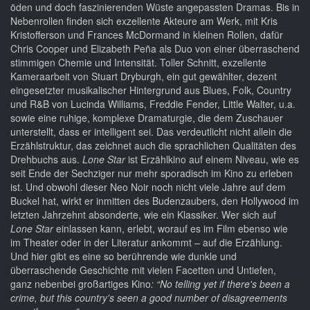
öden und doch faszinierenden Wüste angepassten Dramas. Bis in
Nebenrollen finden sich exzellente Akteure am Werk, mit Kris
Kristofferson und Frances McDormand in kleinen Rollen, dafür
Chris Cooper und Elizabeth Peña als Duo von einer überraschend
stimmigen Chemie und Intensität. Toller Schnitt, exzellente
Kameraarbeit von Stuart Dryburgh, ein gut gewählter, dezent
eingesetzter musikalischer Hintergrund aus Blues, Folk, Country
und R&B von Lucinda Williams, Freddie Fender, Little Walter, u.a.
sowie eine ruhige, komplexe Dramaturgie, die dem Zuschauer
unterstellt, dass er intelligent sei. Das verdeutlicht nicht allein die
Erzählstruktur, das zeichnet auch die sprachlichen Qualitäten des
Drehbuchs aus.
Lone Star
ist Erzählkino auf einem Niveau, wie es
seit Ende der Sechziger nur mehr sporadisch im Kino zu erleben
ist. Und obwohl dieser Neo Noir noch nicht viele Jahre auf dem
Buckel hat, wirkt er inmitten des Budenzaubers, den Hollywood im
letzten Jahrzehnt absonderte, wie ein Klassiker. Wer sich auf
Lone Star
einlassen kann, erlebt, worauf es im Film ebenso wie
im Theater oder in der Literatur ankommt – auf die Erzählung.
Und hier gibt es eine so berührende wie dunkle und
überraschende Geschichte mit vielen Facetten und Untiefen,
ganz nebenbei großartiges Kino
: “No telling yet if there's been a
crime, but this country's seen a good number of disagreements