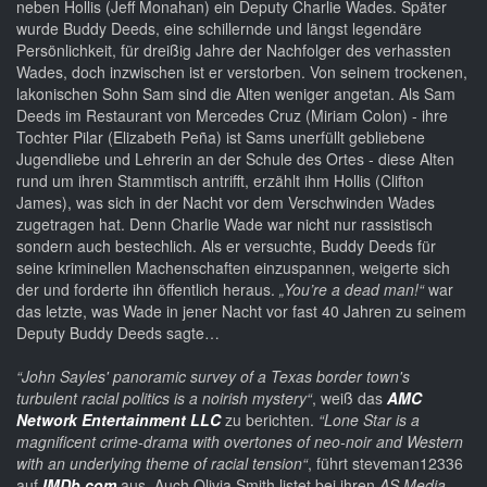
neben Hollis (Jeff Monahan) ein Deputy Charlie Wades. Später
wurde Buddy Deeds, eine schillernde und längst legendäre
Persönlichkeit, für dreißig Jahre der Nachfolger des verhassten
Wades, doch inzwischen ist er verstorben. Von seinem trockenen,
lakonischen Sohn Sam sind die Alten weniger angetan. Als Sam
Deeds im Restaurant von Mercedes Cruz (Miriam Colon) - ihre
Tochter Pilar (Elizabeth Peña) ist Sams unerfüllt gebliebene
Jugendliebe und Lehrerin an der Schule des Ortes - diese Alten
rund um ihren Stammtisch antrifft, erzählt ihm Hollis (Clifton
James), was sich in der Nacht vor dem Verschwinden Wades
zugetragen hat. Denn Charlie Wade war nicht nur rassistisch
sondern auch bestechlich. Als er versuchte, Buddy Deeds für
seine kriminellen Machenschaften einzuspannen, weigerte sich
der und forderte ihn öffentlich heraus.
„You’re a dead man!“
war
das letzte, was Wade in jener Nacht vor fast 40 Jahren zu seinem
Deputy Buddy Deeds sagte…
“John Sayles' panoramic survey of a Texas border town's
turbulent racial politics is a noirish mystery“
, weiß das
AMC
Network Entertainment LLC
zu berichten.
“Lone Star is a
magnificent crime-drama with overtones of neo-noir and Western
with an underlying theme of racial tension“
, führt steveman12336
auf
IMDb.com
aus. Auch Olivia Smith listet bei ihren
AS Media