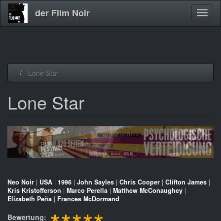
der Film Noir
Navig
aktivi
Direkt
Lone Star
zum
Inhalt
Lone Star
Neo Noir
|
USA
|
1996
|
John Sayles
|
Chris Cooper
|
Clifton James
|
Kris Kristofferson
|
Marco Perella
|
Matthew McConaughey
|
Elizabeth Peña
|
Frances McDormand
Bewertung