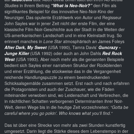
Studies
in ihrem Beitrag
“What is Neo-Noir?”
den Film als
signifikantes Beispiel für das innovative Neo-Noir-Kino der
Neunziger. Das opulente Erzählwerk von Autor und Regisseur
John Sayles war in jener Zeit nicht der erste Film, der eine
klassische Film-Noir-Geschichte aus der Stadt in die Weiten der
US-amerikanischen Landschaft und in eine Kleinstadt trug. So
erinnert manches in
Lone Star
atmosphärisch an James Foleys
After Dark, My Sweet
(USA 1990), Tamra Davis’
Guncrazy -
Junge Killer
(USA 1992) oder auch an John Dahls
Red Rock
West
(USA 1993). Aber noch mehr als die genannten Beispiele
bedient sich Sayles einer narrativen Struktur der Rückblenden
und einer Erzählung, die stückweise das in die Vergangenheit
reichende Handlungspuzzle zu einem beeindruckenden
Schicksalsgemälde zusammen setzt. Erst nach und nach erfahren
die Protagonisten und auch der Zuschauer, wie die Fäden
miteinander verwoben sind, wo Leidenschaft und Verbrechen, die
in nächtlichen Schatten verborgenen Determinanten ihrer Noir-
Welt, deren Wege bis in die heutige Zeit vorzeichneten:
“Gotta be
careful where you go pokin'. Who knows what you'll find.“
Das ist über eine Strecke von mehr als zwei Stunden kunstfertig
umgesetzt. Darin liegt die Stärke dieses dem Lebenstempo in der