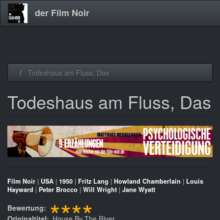
der Film Noir
Direkt
Todeshaus am Fluss, Das
zum
Inhalt
Todeshaus am Fluss, Das
Film Noir
|
USA
|
1950
|
Fritz Lang
|
Howland Chamberlain
|
Louis
Hayward
|
Peter Brocco
|
Will Wright
|
Jane Wyatt
****
Bewertung
Originaltitel
House By The River