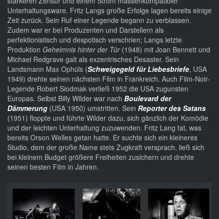
stärkeren Zensur und einem Strom massenkompatibler
Unterhaltungsware. Fritz Langs große Erfolge lagen bereits einige
Zeit zurück. Sein Ruf einer Legende begann zu verblassen.
Zudem war er bei Produzenten und Darstellern als
perfektionistisch und despotisch verschrien; Langs letzte
Produktion
Geheimnis hinter der Tür
(1948) mit Joan Bennett und
Michael Redgrave galt als exzentrisches Desaster. Sein
Landsmann Max Ophüls (
Schweigegeld für Liebesbriefe
, USA
1949) drehte seinen nächsten Film in Frankreich. Auch Film-Noir-
Legende Robert Siodmak verließ 1952 die USA zugunsten
Europas. Selbst Billy Wilder war nach
Boulevard der
Dämmerung
(USA 1950) umstritten. Sein
Reporter des Satans
(1951) floppte und führte Wilder dazu, sich gänzlich der Komödie
und der leichten Unterhaltung zuzuwenden. Fritz Lang tat, was
bereits Orson Welles getan hatte. Er suchte sich ein kleineres
Studio, dem der große Name stets Zugkraft versprach, ließ sich
bei kleinem Budget größere Freiheiten zusichern und drehte
seinen besten Film in Jahren.