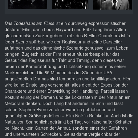
Das Todeshaus am Fluss
ist ein durchweg expressionistischer,
düsterer Film, darin Louis Hayward und Fritz Lang ihrem Affen
gleichermaßen Zucker geben. Trotz des B-Film-Charakters ist in
jeder Szene spürbar, wie der Regisseur und seine Darsteller
aufatmen und das dämonische Szenario genussvoll zum Leben
bringen. Zugleich ist der Film erneut Musterbeispiel für das
Gespür des Regisseurs für Takt und Timing, denn dieses war
neben der Kameraführung und Lichtsetzung sicher eins seiner
Markenzeichen. Die 85 Minuten des im Süden der USA
angesiedelten Dramas sind temporeich und konfliktgeladen. Hier
wird keine Einstellung verschenkt, alles dient der Exposition der
Charaktere und einer Entwicklung der Handlung. Partiell lassen
Kostümierung der Damen und die Lokalitäten in der Natur an ein
Melodram denken. Doch Lang hat anderes im Sinn und lässt
seinen Stephen Byrne zu einer wahrlich getriebenen und
gepeinigten Größe gedeihen – Film Noir in Reinkultur. Auch ist die
Natur, von Sonnenlicht getränkt bei Tag, voll rätselhafter Schatten
bei Nacht, kein Garten der Anmut, sondern einer der Gefahren
und unerwarteten Schrecken. Sie ist damit vergleichbar der