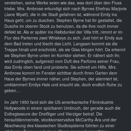
verstehen, seine Werke seien wie das, was dort über den Fluss
triebe. Mrs. Ambrose erkundigt sich nach Byrnes Ehefrau Marjorie
(Jane Wyatt), die in die Stadt gefahren ist, während Emily ins
Haus geht, um zu duschen. Stephen Byrne hat ihr gestattet, die
Dusche im oberen Stock zu benutzen, da die ihre noch immer
defekt ist. Als er später ins Halbdunkel der Villa tritt, nimmt er im
Flur des Parterres zwei Whiskeys zu sich. Just hört er Emily aus
dem Bad treten und löscht das Licht. Langsam kommt sie die
Treppe hinab und erschrickt, als sie Glas klingen hört. Da erkennt
sie Stephen Byrne unten im Korridor stehen. Er nähert sich ihr,
wird zudringlich, aufgereizt vom Duft des Parfüms seiner Frau,
das Emily oben fand und probierte. Sie schreit um Hilfe, Mrs.
Ambrose kommt im Fenster sichtbar durch ihren Garten dem
Haus der Byrnes immer näher, und Stephen, der alarmiert ist,
umklammert Emilys Hals und ersucht sie, doch endlich Ruhe zu
geben…
Im Jahr 1950 fand sich die US-amerikanische Filmindustrie
Hollywoods in einem spürbaren Umbruch, der gerade auch die
Exilregisseure der Dreißiger und Vierziger betraf. Die
heraufdämmernde, stockkonservative McCarthy-Ära und der
Abschwung des klassischen Studiosystems führten zu einer