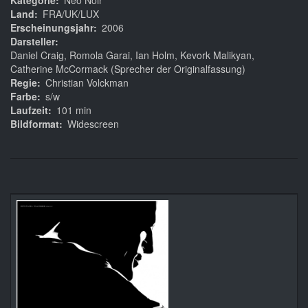
Kategorie
Neo Noir
Land
FRA/UK/LUX
Erscheinungsjahr
2006
Darsteller
Daniel Craig, Romola Garai, Ian Holm, Kevork Malikyan,
Catherine McCormack (Sprecher der Originalfassung)
Regie
Christian Volckman
Farbe
s/w
Laufzeit
101 min
Bildformat
Widescreen