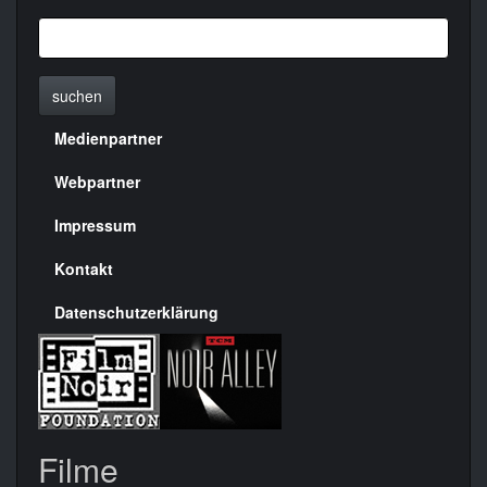
suchen
Medienpartner
Menülinks
rechte
Webpartner
Seite
Impressum
Kontakt
Datenschutzerklärung
Filme