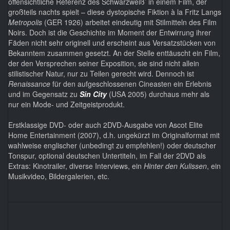
offensichtliche Referenz des Schwarzweiß’ in einem Film, der
großteils nachts spielt – diese dystopische Fiktion à la Fritz Langs
Metropolis
(GER 1926) arbeitet eindeutig mit Stilmitteln des Film
Noirs. Doch ist die Geschichte im Moment der Entwirrung ihrer
Fäden nicht sehr originell und erscheint aus Versatzstücken von
Bekanntem zusammen gesetzt. An der Stelle enttäuscht ein Film,
der den Versprechen seiner Exposition, sie sind nicht allein
stilistischer Natur, nur zu Teilen gerecht wird. Dennoch ist
Renaissance
für den aufgeschlossenen Cineasten ein Erlebnis
und im Gegensatz zu
Sin City
(USA 2005) durchaus mehr als
nur ein Mode- und Zeitgeistprodukt.
Erstklassige DVD- oder auch 2DVD-Ausgabe von Ascot Elite
Home Entertainment (2007), d.h. ungekürzt im Originalformat mit
wahlweise englischer (unbedingt zu empfehlen!) oder deutscher
Tonspur, optional deutschen Untertiteln, im Fall der 2DVD als
Extras: Kinotrailer, diverse Interviews, ein
Hinter den Kulissen
, ein
Musikvideo, Bildergalerien, etc.