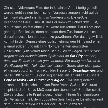
Christian Volckmans Film, der in 6 Jahren Arbeit fertig gestellt
wurde, geht seinen technischen Voraussetzungen nicht auf den
Leim und platziert sie nicht im Vordergrund. Die größte
Besonderheit des Films ist, dass er komplett Schwarzweiß ist,
d.h. tatsächlich fast ohne Grauwerte auskommt. Darin liegt eine
gehörige Radikalität, denn es mutet dem Zuschauer zu, sich
darauf einzustellen und daran zu gewöhnen. Wer dazu gewillt ist,
kommt in den Genuss eines optisch einmaligen Films und einer
allemal soliden und mit Film-Noir-Elementen gewürzten
Geschichte.
„Mit Renaissance ist ein Film gelungen, der gerade
wegen seiner ausgefallenen Optik stark an
Sin City
erinnert,
doch der Erzählstil ist ein ganz anderer. Ein wenig tendiert er in
die Richtung Film-Noir, lässt sich diesem Genre aber nicht ganz
eindeutig zuordnen“
, schreibt Jörg Hesse für
Splashmovies
und
hat zu 100 % recht. Es gibt Sequenzen, die an Julien Duviviers
P
é
pé le Moko - Im Dunkel von Algier
(FRA 1937) denken
lassen und Teile scheinen von Peter Yates’
Bullitt
(USA 1968)
inspiriert, darin Steve McQueen den „benutzten“ Ermittler spielt.
Die verschachtelte Kriminalgeschichte mit ihren Geheimnissen
der Vergangenheit, dem doppelten Spiel fast aller Beteiligten und
dem Femme-fatale-Charakter der Frauen, dazu die