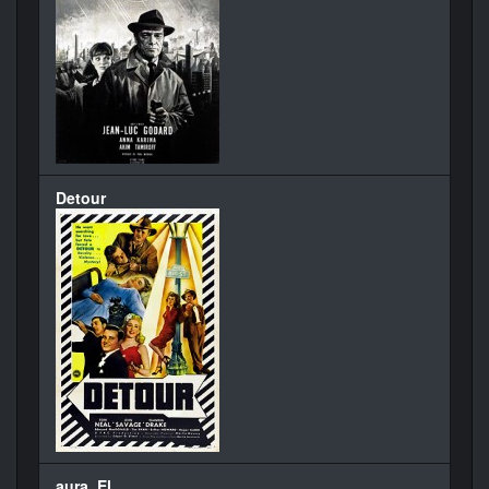
Detour
aura, El