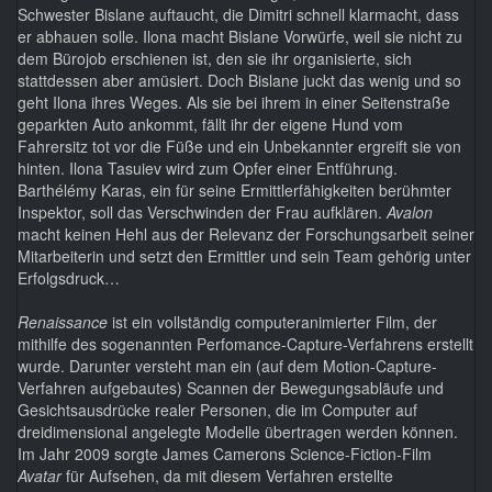
Schwester Bislane auftaucht, die Dimitri schnell klarmacht, dass
er abhauen solle. Ilona macht Bislane Vorwürfe, weil sie nicht zu
dem Bürojob erschienen ist, den sie ihr organisierte, sich
stattdessen aber amüsiert. Doch Bislane juckt das wenig und so
geht Ilona ihres Weges. Als sie bei ihrem in einer Seitenstraße
geparkten Auto ankommt, fällt ihr der eigene Hund vom
Fahrersitz tot vor die Füße und ein Unbekannter ergreift sie von
hinten. Ilona Tasuiev wird zum Opfer einer Entführung.
Barthélémy Karas, ein für seine Ermittlerfähigkeiten berühmter
Inspektor, soll das Verschwinden der Frau aufklären.
Avalon
macht keinen Hehl aus der Relevanz der Forschungsarbeit seiner
Mitarbeiterin und setzt den Ermittler und sein Team gehörig unter
Erfolgsdruck…
Renaissance
ist ein vollständig computeranimierter Film, der
mithilfe des sogenannten Perfomance-Capture-Verfahrens erstellt
wurde. Darunter versteht man ein (auf dem Motion-Capture-
Verfahren aufgebautes) Scannen der Bewegungsabläufe und
Gesichtsausdrücke realer Personen, die im Computer auf
dreidimensional angelegte Modelle übertragen werden können.
Im Jahr 2009 sorgte James Camerons Science-Fiction-Film
Avatar
für Aufsehen, da mit diesem Verfahren erstellte