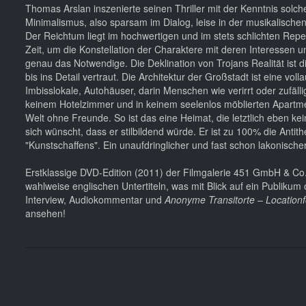
Thomas Arslan inszenierte seinen Thriller mit der Kenntnis solche
Minimalismus, also sparsam im Dialog, leise in der musikalischen
Der Reichtum liegt im hochwertigen und im stets schlichten Reper
Zeit, um die Konstellation der Charaktere mit deren Interessen und
genau das Notwendige. Die Deklination von Trojans Realität ist di
bis ins Detail vertraut. Die Architektur der Großstadt ist eine vo
Imbisslokale, Autohäuser, darin Menschen wie verirrt oder zufä
keinem Hotelzimmer und in keinem seelenlos möblierten Apartm
Welt ohne Freunde. So ist das eine Heimat, die letztlich eben kei
sich wünscht, dass er stilbildend würde. Er ist zu 100% die Antit
"Kunstschaffens". Ein unaufdringlicher und fast schon lakonische
Erstklassige DVD-Edition (2011) der Filmgalerie 451 GmbH & Co. 
wahlweise englischen Untertiteln, was mit Blick auf ein Publikum 
Interview, Audiokommentar und
Anonyme Transitorte – Location
ansehen!