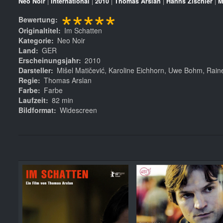
Neo Noir
|
International
|
2010
|
Thomas Arslan
|
Hanns Zischler
|
M
*****
Bewertung
Originaltitel
Im Schatten
Kategorie
Neo Noir
Land
GER
Erscheinungsjahr
2010
Darsteller
Mišel Matičević, Karoline Eichhorn, Uwe Bohm, Rain
Regie
Thomas Arslan
Farbe
Farbe
Laufzeit
82 min
Bildformat
Widescreen