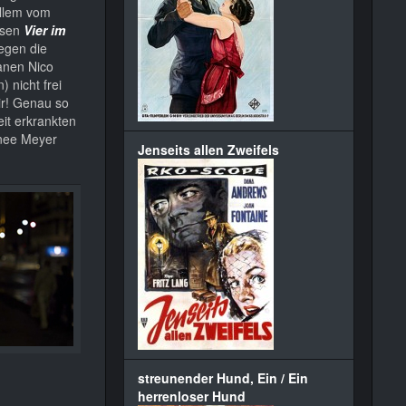
llem vom
ssen
Vier im
egen die
anen Nico
 nicht frei
ir! Genau so
eit erkrankten
nee Meyer
Jenseits allen Zweifels
streunender Hund, Ein / Ein
herrenloser Hund