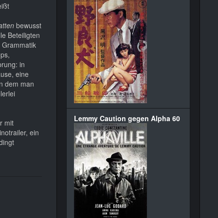
eißt
atten
bewusst
le Beteiligten
er Grammatik
ops,
rung: in
use, eine
von dem man
erlei
Lemmy Caution gegen Alpha 60
r mit
otrailer, ein
dingt