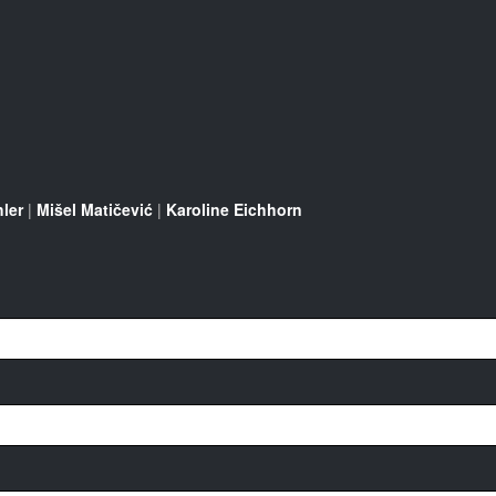
ler
|
Mišel Matičević
|
Karoline Eichhorn