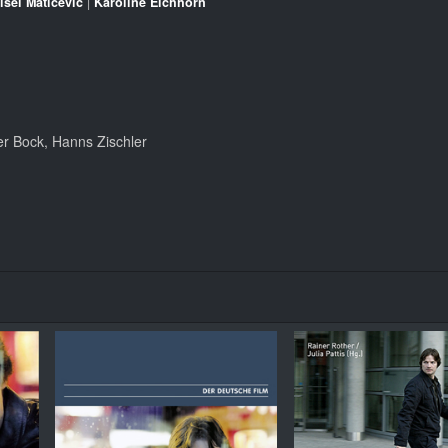
išel Matičević
|
Karoline Eichhorn
er Bock, Hanns Zischler