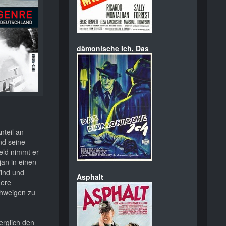
dämonische Ich, Das
nteil an
nd seine
eld nimmt er
an in einen
Wind und
Asphalt
dere
chweigen zu
rglich den