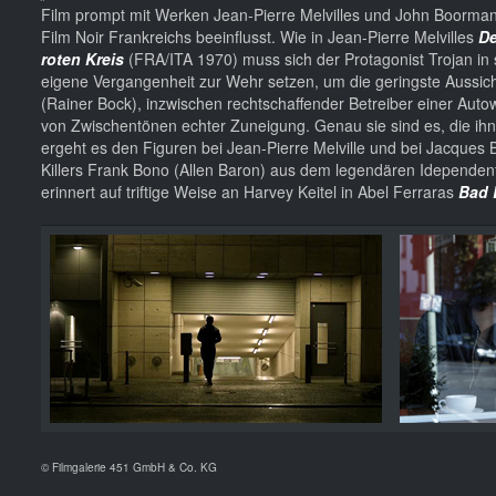
Film prompt mit Werken Jean-Pierre Melvilles und John Boormans. 
Film Noir Frankreichs beeinflusst. Wie in Jean-Pierre Melvilles
De
roten Kreis
(FRA/ITA 1970) muss sich der Protagonist Trojan in
eigene Vergangenheit zur Wehr setzen, um die geringste Aussich
(Rainer Bock), inzwischen rechtschaffender Betreiber einer Autow
von Zwischentönen echter Zuneigung. Genau sie sind es, die ih
ergeht es den Figuren bei Jean-Pierre Melville und bei Jacques B
Killers Frank Bono (Allen Baron) aus dem legendären Idependen
erinnert auf triftige Weise an Harvey Keitel in Abel Ferraras
Bad 
© Filmgalerie 451 GmbH & Co. KG