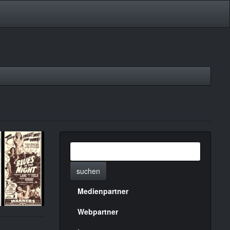
suchen
Medienpartner
Menülinks
rechte
Webpartner