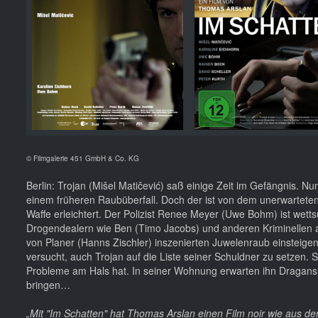
© Filmgalerie 451 GmbH & Co. KG
Berlin: Trojan (Mišel Matičević) saß einige Zeit im Gefängnis. N
einem früheren Raubüberfall. Doch der ist von dem unerwartete
Waffe erleichtert. Der Polizist Renee Meyer (Uwe Bohm) ist wet
Drogendealern wie Ben (Timo Jacobs) und anderen Kriminellen ab
von Planer (Hanns Zischler) inszenierten Juwelenraub einsteigen 
versucht, auch Trojan auf die Liste seiner Schuldner zu setzen. S
Probleme am Hals hat. In seiner Wohnung erwarten ihn Dragans 
bringen…
„Mit "Im Schatten" hat Thomas Arslan einen Film noir wie aus d