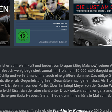
un ist er auf freiem Fuß und fordert von Dragan (Jörg Malchow) seinen A
n Besuch wenig begeistert, zumal ihn Trojan um 10.000 EUR Bargeld u
tsüchtig und verliert manchmal auch eine größere Summe. Das nötige G
, die er als Gegenleistung ihren Geschäften nachgehen lässt. Als Troj
will, ist Ben mit von der Partie. Über ihn kriegt Meyer von der Sache 
o leicht lässt sich der aber nicht unter Druck setzen, zumal er ganz an
Schergen (Lutz Heyden, Stefan Tiede), um ihn ein für alle Mal zum S
em Lehrbuch gedreht“
, schrieb die
Frankfurter Rundschau
2010 und ve