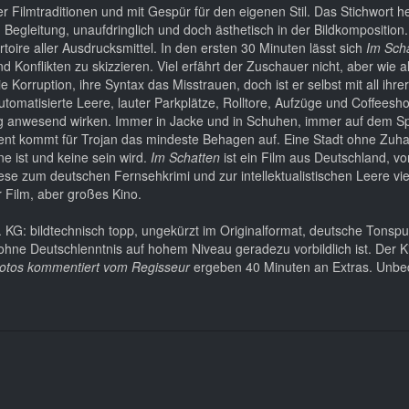
r Filmtraditionen und mit Gespür für den eigenen Stil. Das Stichwort h
 Begleitung, unaufdringlich und doch ästhetisch in der Bildkomposition.
toire aller Ausdrucksmittel. In den ersten 30 Minuten lässt sich
Im Sch
 Konflikten zu skizzieren. Viel erfährt der Zuschauer nicht, aber wie al
e Korruption, ihre Syntax das Misstrauen, doch ist er selbst mit all ihr
llautomatisierte Leere, lauter Parkplätze, Rolltore, Aufzüge und Coffeesh
llig anwesend wirken. Immer in Jacke und in Schuhen, immer auf dem Sp
ent kommt für Trojan das mindeste Behagen auf. Eine Stadt ohne Zuha
ne ist und keine sein wird.
Im Schatten
ist ein Film aus Deutschland, 
hese zum deutschen Fernsehkrimi und zur intellektualistischen Leere viel
r Film, aber großes Kino.
KG: bildtechnisch topp, ungekürzt im Originalformat, deutsche Tonspu
ohne Deutschlenntnis auf hohem Niveau geradezu vorbildlich ist. Der Kin
fotos kommentiert vom Regisseur
ergeben 40 Minuten an Extras. Unbe