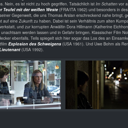
Nein, es ist nicht zu hoch gegriffen. Tatsächlich ist
Im Schatten
vor a
r Teufel mit der weißen Weste
(FRA/ITA 1962) und besonders in de
 seiner Gegenwelt, die uns Thomas Arslan erschreckend nahe bringt, g
t auf eine Zukunft zu haben. Dabei ist sein Verhältnis zum alten Kump
erkstatt, und zur korrupten Anwältin Dora Hillmann (Katherine Eichhorn)
n unachtsam werden lassen und in Gefahr bringen. Klassischer Film No
ecker ebenfalls. Teils spiegelt sich hier sogar das Los des an Einsamk
tfilm
Explosion des Schweigens
(USA 1961). Und Uwe Bohm als Re
Lieutenant
(USA 1992).