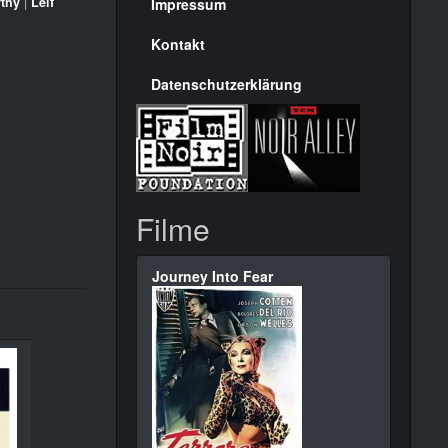
Seite
thy
|
Leif
Impressum
Kontakt
Datenschutzerklärung
Filme
Journey Into Fear