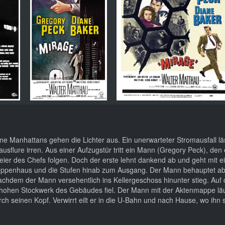
ne Manhattans gehen die Lichter aus. Ein unerwarteter Stromausfall lä
lure irren. Aus einer Aufzugstür tritt ein Mann (Gregory Peck), den 
eier des Chefs folgen. Doch der erste lehnt dankend ab und geht mit e
s Treppenhaus und die Stufen hinab zum Ausgang. Der Mann behauptet ab
 nachdem der Mann versehentlich ins Kellergeschoss hinunter stieg. Auf
 hohen Stockwerk des Gebäudes fiel. Der Mann mit der Aktenmappe läuf
rch seinen Kopf. Verwirrt eilt er in die U-Bahn und nach Hause, wo ihn 