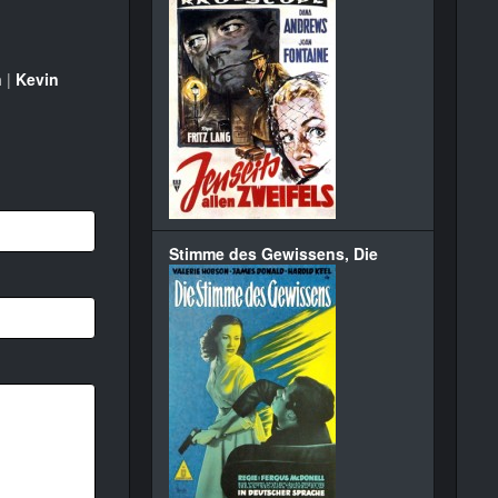
n
|
Kevin
Stimme des Gewissens, Die