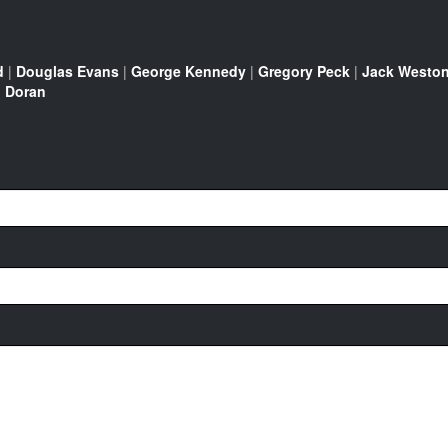
d
|
Douglas Evans
|
George Kennedy
|
Gregory Peck
|
Jack Westo
 Doran