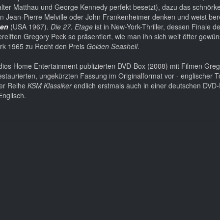
alter Matthau und George Kennedy perfekt besetzt), dazu das schnörkel
von Jean-Pierre Melville oder John Frankenheimer denken und weist be
ben
(USA 1967).
Die 27. Etage
ist in New-York-Thriller, dessen Finale
eiften Gregory Peck so präsentiert, wie man ihn sich weit öfter gewün
erk 1965 zu Recht den Preis
Golden Seashell
.
dios Home Entertainment publizierten DVD-Box (2008) mit Filmen Gre
restaurierten, ungekürzten Fassung im Originalformat vor - englischer To
der Reihe
KSM Klassiker
endlich erstmals auch in einer deutschen DVD-E
Englisch.