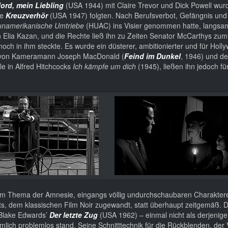
ord, mein Liebling
(USA 1944) mit Claire Trevor und Dick Powell wu
te
Kreuzverhör
(USA 1947) folgten. Nach Berufsverbot, Gefängnis und
 unamerikanische Umtriebe
(HUAC) ins Visier genommen hatte, langsam
n Elia Kazan, und die Rechte ließ ihn zu Zeiten Senator McCarthys zum
noch in ihm steckte. Es wurde ein düsterer, ambitionierter und für Holl
 von Kameramann Joseph MacDonald (
Feind im Dunkel
, 1946) und de
le in Alfred Hitchcocks
Ich kämpfe um dich
(1945), ließen ihn jedoch fü
 beim Thema der Amnesie, eingangs völlig undurchschaubaren Charakter
ts, dem klassischen Film Noir zugewandt, statt überhaupt zeitgemäß. D
n Blake Edwards’
Der letzte Zug
(USA 1962) – einmal nicht als derjenige e
ich problemlos stand. Seine Schnitttechnik für die Rückblenden, der V