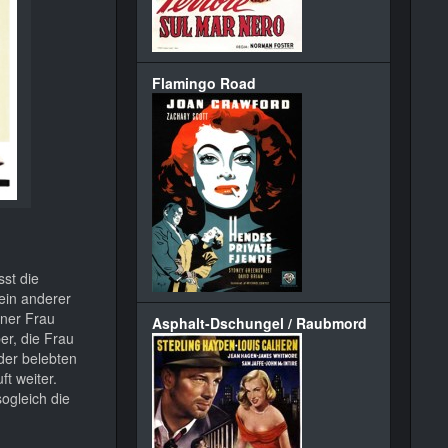
Flamingo Road
sst die
ein anderer
iner Frau
Asphalt-Dschungel / Raubmord
er, die Frau
 der belebten
t weiter.
sogleich die