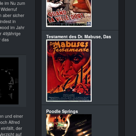
rde im Nu zum
 Widerruf
 aber sicher
indest in
ywood im Jahr
r 49jährige
Testament des Dr. Mabuse, Das
r das
Poodle Springs
en und einer
och Alfred
infällt, der
erzicht auf