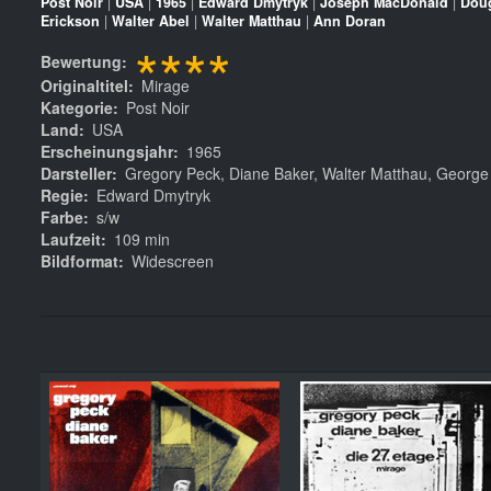
Post Noir
|
USA
|
1965
|
Edward Dmytryk
|
Joseph MacDonald
|
Dou
Erickson
|
Walter Abel
|
Walter Matthau
|
Ann Doran
****
Bewertung
Originaltitel
Mirage
Kategorie
Post Noir
Land
USA
Erscheinungsjahr
1965
Darsteller
Gregory Peck, Diane Baker, Walter Matthau, George
Regie
Edward Dmytryk
Farbe
s/w
Laufzeit
109 min
Bildformat
Widescreen