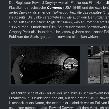
Der Regisseur Edward Dmytryk war ein Pionier des Film Noirs.
M
Klassiker, der schwache
Cornered
(USA 1945) und der exzellen
geriet Dmytryk als einer der
Hollywood Ten
, die das
Komitee für
ins Abseits. Die Linke verachtete ihn, wie auch den Denunziante
Ruhe. Mit
Die 27. Etage
zeigte der Mann, was an Potential stets 
1965 durchaus moderner Film. Sein wunderbares Schwarzweiß
Gregory Peck als Hauptdarsteller, zwanzig Jahre nach seiner Rol
Publikum der Sechziger paradoxerweise altbacken wirken.
Tatsächlich scheint ein Thriller, der sich 1965 in Schwarzweiß
Erzählform in Rückblenden bedient, auf den ersten Blick rückwär
Hitchcock ist ein Name, der einem hier – ähnlich wie im Fall vo
es besser gemacht hätte. Edward Dmytryk hält dem Vergleich näml