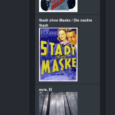
Stadt ohne Maske / Die nackte
Stadt
aura, El