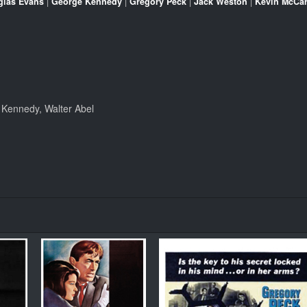
glas Evans
|
George Kennedy
|
Gregory Peck
|
Jack Weston
|
Kevin McCar
 Kennedy, Walter Abel