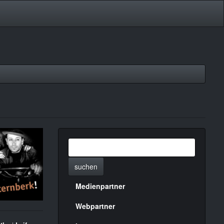
suchen
Medienpartner
Menülinks
rechte
Webpartner