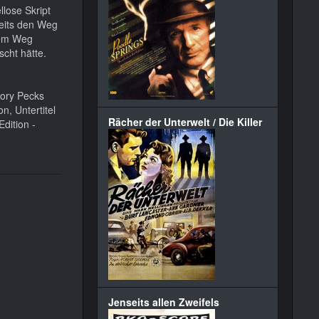
lose Skript
reits den Weg
 dem Weg
scht hätte.
gory Pecks
n, Untertitel
Rächer der Unterwelt / Die Killer
dition -
Jenseits allen Zweifels