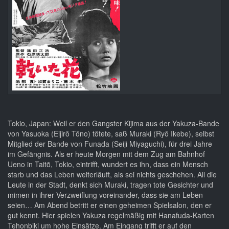
Tokio, Japan: Weil er den Gangster Kijima aus der Yakuza-Bande
von Yasuoka (Eijirô Tôno) tötete, saß Muraki (Ryô Ikebe), selbst
Mitglied der Bande von Funada (Seiji Miyaguchi), für drei Jahre
im Gefängnis. Als er heute Morgen mit dem Zug am Bahnhof
Ueno in Taitō, Tokio, eintrifft, wundert es ihn, dass ein Mensch
starb und das Leben weiterläuft, als sei nichts geschehen. All die
Leute in der Stadt, denkt sich Muraki, tragen tote Gesichter und
mimen in ihrer Verzweiflung voreinander, dass sie am Leben
seien… Am Abend betritt er einen geheimen Spielsalon, den er
gut kennt. Hier spielen Yakuza regelmäßig mit Hanafuda-Karten
Tehonbiki um hohe Einsätze. Am Eingang trifft er auf den