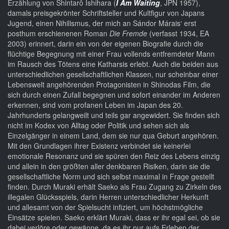
Erzählung von Shintarô Ishihara (
I Am Waiting
, JPN 1957),
damals preisgekrönter Schriftsteller und Kultfigur von Japans
Jugend, einen Nihilismus, der mich an Sándor Márais‘ erst
posthum erschienenen Roman
Die Fremde
(verfasst 1934, EA
2003) erinnert, darin ein von der eigenen Biografie durch die
flüchtige Begegnung mit einer Frau vollends entfremdeter Mann
im Rausch des Tötens eine Katharsis erlebt. Auch die beiden aus
unterschiedlichen gesellschaftlichen Klassen, nur scheinbar einer
Lebenswelt angehörenden Protagonisten in Shinodas Film, die
sich durch einen Zufall begegnen und sofort einander im Anderen
erkennen, sind vom profanen Leben im Japan des 20.
Jahrhunderts gelangweilt und teils gar angewidert. Sie finden sich
nicht im Kodex von Alltag oder Politik und sehen sich als
Einzelgänger in einem Land, dem sie nur qua Geburt angehören.
Mit den Grundlagen ihrer Existenz verbindet sie keinerlei
emotionale Resonanz und sie spüren den Reiz des Lebens einzig
und allein in den größten aller denkbaren Risiken, darin sie die
gesellschaftliche Norm und sich selbst maximal in Frage gestellt
finden. Durch Muraki erhält Saeko als Frau Zugang zu Zirkeln des
illegalen Glücksspiels, darin Herren unterschiedlicher Herkunft
und allesamt von der Spielsucht infiziert, um höchstmögliche
Einsätze spielen. Saeko erklärt Muraki, dass er ihr egal sei, ob sie
dabei verlöre oder gewänne, da es ihr nur aufs Erleben der