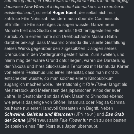
something more; in 1964 it was an important work in an emerging
Japanese New Wave of independent filmmakers, an exercise in
existential cool”
, schreibt
Roger Ebert
, der selbst nicht nur
zahllose Film Noirs sah, sondern auch über die Coolness als
Stilmittel im Film so einiges zu sagen wusste. Ganze neun
Monate hielt das Studio den bereits 1963 fertiggestellten Film
zurück. Zum ersten hatte sich Drehbuchautor Masaru Baba
darüber beklagt, dass Masahiro Shinoda die visuelle Gestaltung
seines Werks gegenüber den zugespitzten Dialogen seines
Drehbuchs in den Vordergrund gestellt habe. Zum zweiten, und
hierin mag der wahre Grund dafür liegen, waren die Darstellung
der Yakuza und ihres Glücksspiels Tehonbiki mit Hanafuda-Karten
von einem Realismus und einer Intensität, dass man nicht zu
entscheiden wusste, ob man solches einem Kinopublikum
zugänglich machen wolle. International gilt
Pale Flower
längst als
Meisterstück und Meilenstein des japanischen Kinos der 60er
Jahre. In Deutschland ist das Werk Masahiro Shinodas ebenso
wie jeweils dasjenige von Shôhei Imamura oder Nagisa Ôshima
bis heute nur einer Handvoll Cineasten ein Begriff. Neben
Schweine, Geishas und Matrosen
(JPN 1961) und
Das Grab
der Sonne
(JPN 1960) zählt
Pale Flower
für mich zu den besten
Beispielen eines Film Noirs aus Japan überhaupt.