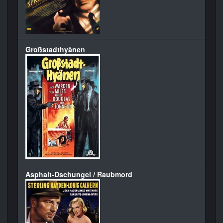
Großstadthyänen
Asphalt-Dschungel / Raubmord