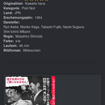
*****
Originaltitel
Kawaita hana
Kategorie
Post Noir
Land
JPN
Erscheinungsjahr
1964
Darsteller
Ryô Ikebe, Mariko Kaga, Takashi Fujiki, Naoki Sugiura,
Shin'ichirô Mikami
Regie
Masahiro Shinoda
Farbe
s/w
Laufzeit
96 min
Bildformat
Widescreen