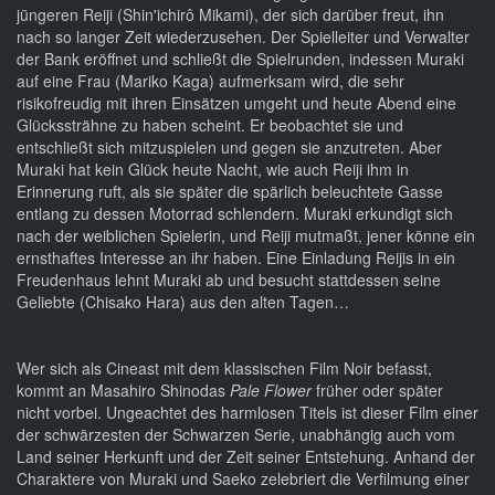
jüngeren Reiji (Shin'ichirô Mikami), der sich darüber freut, ihn
nach so langer Zeit wiederzusehen. Der Spielleiter und Verwalter
der Bank eröffnet und schließt die Spielrunden, indessen Muraki
auf eine Frau (Mariko Kaga) aufmerksam wird, die sehr
risikofreudig mit ihren Einsätzen umgeht und heute Abend eine
Glückssträhne zu haben scheint. Er beobachtet sie und
entschließt sich mitzuspielen und gegen sie anzutreten. Aber
Muraki hat kein Glück heute Nacht, wie auch Reiji ihm in
Erinnerung ruft, als sie später die spärlich beleuchtete Gasse
entlang zu dessen Motorrad schlendern. Muraki erkundigt sich
nach der weiblichen Spielerin, und Reiji mutmaßt, jener könne ein
ernsthaftes Interesse an ihr haben. Eine Einladung Reijis in ein
Freudenhaus lehnt Muraki ab und besucht stattdessen seine
Geliebte (Chisako Hara) aus den alten Tagen…
Wer sich als Cineast mit dem klassischen Film Noir befasst,
kommt an Masahiro Shinodas
Pale Flower
früher oder später
nicht vorbei. Ungeachtet des harmlosen Titels ist dieser Film einer
der schwärzesten der Schwarzen Serie, unabhängig auch vom
Land seiner Herkunft und der Zeit seiner Entstehung. Anhand der
Charaktere von Muraki und Saeko zelebriert die Verfilmung einer