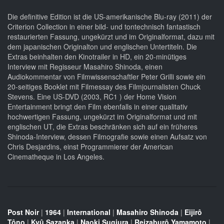
Die definitive Edition ist die US-amerikanische Blu-ray (2011) der
Criterion Collection in einer bild- und tontechnisch fantastisch
restaurierten Fassung, ungekürzt und im Originalformat, dazu mit
dem japanischen Originalton und englischen Untertiteln. Die
Extras beinhalten den Kinotrailer in HD, ein 20-minütiges
Interview mit Regisseur Masahiro Shinoda, einen
Audiokommentar von Filmwissenschaftler Peter Grilli sowie ein
20-seitiges Booklet mit Filmessay des Filmjournalisten Chuck
Stevens. Eine US-DVD (2003, RC1 ) der Home Vision
Entertainment bringt den Film ebenfalls in einer qualitativ
hochwertigen Fassung, ungekürzt im Originalformat und mit
englischen UT, die Extras beschränken sich auf ein früheres
Shinoda-Interview, dessen Filmografie sowie einen Aufsatz von
Chris Desjardins, einst Programmierer der American
Cinematheque in Los Angeles.
Post Noir
|
1964
|
International
|
Masahiro Shinoda
|
Eijirô
Tôno
|
Kyû Sazanka
|
Naoki Sugiura
|
Reizaburô Yamamoto
|