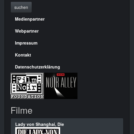
suchen
Medienpartner
Menülinks
rechte
Webpartner
Seite
Impressum
Kontakt
Datenschutzerklärung
Filme
Lady von Shanghai, Die