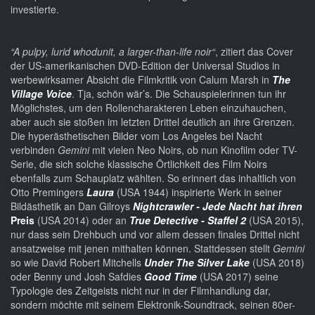
investierte.
“A pulpy, lurid whodunit, a larger-than-life noir“
, zitiert das Cover
der US-amerikanischen DVD-Edition der Universal Studios in
werbewirksamer Absicht die Filmkritik von Calum Marsh in
The
Village Voice
. Tja, schön wär’s. Die Schauspielerinnen tun ihr
Möglichstes, um den Rollencharakteren Leben einzuhauchen,
aber auch sie stoßen im letzten Drittel deutlich an ihre Grenzen.
Die hyperästhetischen Bilder vom Los Angeles bei Nacht
verbinden
Gemini
mit vielen Neo Noirs, ob nun Kinofilm oder TV-
Serie, die sich solche klassische Örtlichkeit des Film Noirs
ebenfalls zum Schauplatz wählten. So erinnert das inhaltlich von
Otto Premingers
Laura
(USA 1944) inspirierte Werk in seiner
Bildästhetik an Dan Gilroys
Nightcrawler - Jede Nacht hat ihren
Preis
(USA 2014) oder an
True Detective - Staffel 2
(USA 2015),
nur dass sein Drehbuch und vor allem dessen finales Drittel nicht
ansatzweise mit jenen mithalten können. Stattdessen stellt
Gemini
so wie David Robert Mitchells
Under The Silver Lake
(USA 2018)
oder Benny und Josh Safdies
Good Time
(USA 2017) seine
Typologie des Zeitgeists nicht nur in der Filmhandlung dar,
sondern möchte mit seinem Elektronik-Soundtrack, seinen 80er-