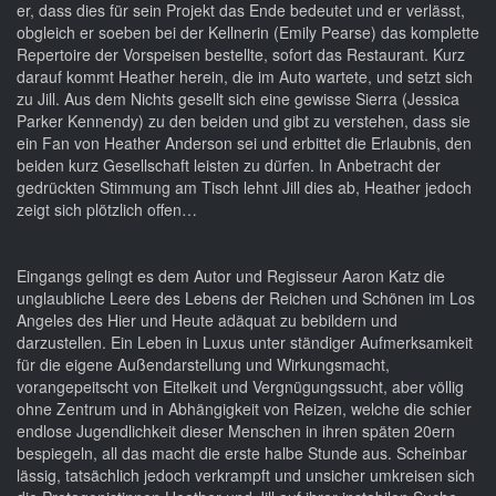
er, dass dies für sein Projekt das Ende bedeutet und er verlässt,
obgleich er soeben bei der Kellnerin (Emily Pearse) das komplette
Repertoire der Vorspeisen bestellte, sofort das Restaurant. Kurz
darauf kommt Heather herein, die im Auto wartete, und setzt sich
zu Jill. Aus dem Nichts gesellt sich eine gewisse Sierra (Jessica
Parker Kennendy) zu den beiden und gibt zu verstehen, dass sie
ein Fan von Heather Anderson sei und erbittet die Erlaubnis, den
beiden kurz Gesellschaft leisten zu dürfen. In Anbetracht der
gedrückten Stimmung am Tisch lehnt Jill dies ab, Heather jedoch
zeigt sich plötzlich offen…
Eingangs gelingt es dem Autor und Regisseur Aaron Katz die
unglaubliche Leere des Lebens der Reichen und Schönen im Los
Angeles des Hier und Heute adäquat zu bebildern und
darzustellen. Ein Leben in Luxus unter ständiger Aufmerksamkeit
für die eigene Außendarstellung und Wirkungsmacht,
vorangepeitscht von Eitelkeit und Vergnügungssucht, aber völlig
ohne Zentrum und in Abhängigkeit von Reizen, welche die schier
endlose Jugendlichkeit dieser Menschen in ihren späten 20ern
bespiegeln, all das macht die erste halbe Stunde aus. Scheinbar
lässig, tatsächlich jedoch verkrampft und unsicher umkreisen sich