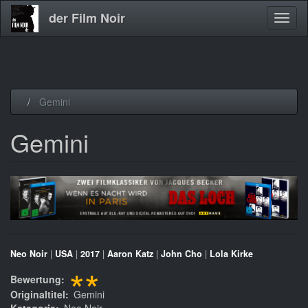
der Film Noir
Navig
aktivi
Direkt
Gemini
zum
Inhalt
Gemini
Neo Noir
|
USA
|
2017
|
Aaron Katz
|
John Cho
|
Lola Kirke
**
Bewertung
Originaltitel
Gemini