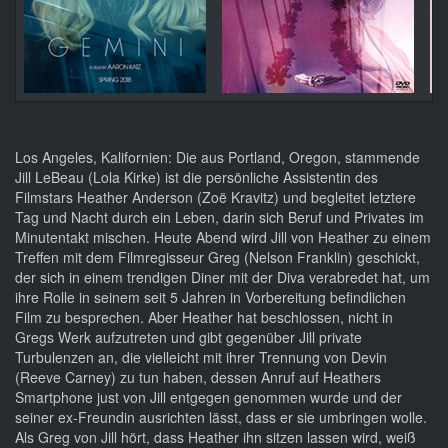
Los Angeles, Kalifornien: Die aus Portland, Oregon, stammende
Jill LeBeau (Lola Kirke) ist die persönliche Assistentin des
Filmstars Heather Anderson (Zoë Kravitz) und begleitet letztere
Tag und Nacht durch ein Leben, darin sich Beruf und Privates im
Minutentakt mischen. Heute Abend wird Jill von Heather zu einem
Treffen mit dem Filmregisseur Greg (Nelson Franklin) geschickt,
der sich in einem trendigen Diner mit der Diva verabredet hat, um
ihre Rolle in seinem seit 5 Jahren in Vorbereitung befindlichen
Film zu besprechen. Aber Heather hat beschlossen, nicht in
Gregs Werk aufzutreten und gibt gegenüber Jill private
Turbulenzen an, die vielleicht mit ihrer Trennung von Devin
(Reeve Carney) zu tun haben, dessen Anruf auf Heathers
Smartphone just von Jill entgegen genommen wurde und der
seiner ex-Freundin ausrichten lässt, dass er sie umbringen wolle.
Als Greg von Jill hört, dass Heather ihn sitzen lassen wird, weiß