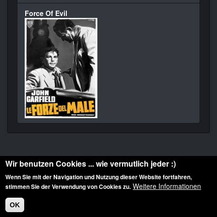
Force Of Evil
Wir benutzen Cookies ... wie vermutlich jeder :)
Wenn Sie mit der Navigation und Nutzung dieser Website fortfahren,
Weitere Informationen
stimmen Sie der Verwendung von Cookies zu.
Diese Website ist urheberrechtlich geschützt: © 2010-2026 der Film Noir de. Alle
Rechte vorbehalten.
OK