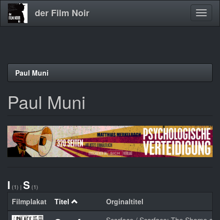
der Film Noir
Navig
aktivi
Direkt
Paul Muni
zum
Inhalt
Paul Muni
I
S
(1)
|
(1)
Filmplakat
Titel
Orginaltitel