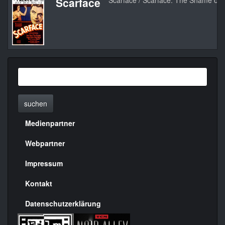
Scarface
Scarface / Scarface: The Shame of 
suchen
Medienpartner
Menülinks
rechte
Webpartner
Seite
Impressum
Kontakt
Datenschutzerklärung