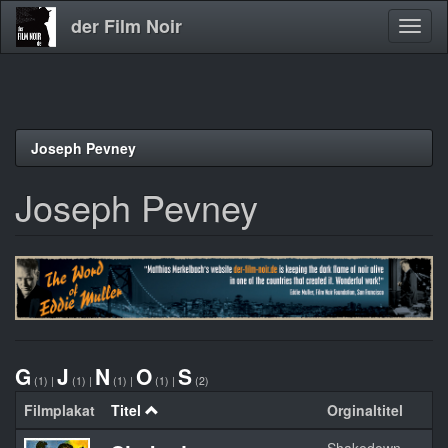
der Film Noir
Navig
aktivi
Direkt
Joseph Pevney
zum
Inhalt
Joseph Pevney
G
J
N
O
S
(1)
|
(1)
|
(1)
|
(1)
|
(2)
Filmplakat
Titel
Orginaltitel