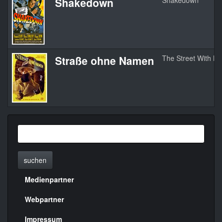
Shakedown
Shakedown
Straße ohne Namen
The Street With N
suchen
Medienpartner
Menülinks
rechte
Webpartner
Seite
Impressum