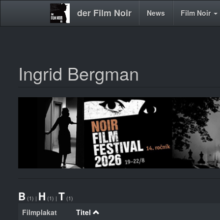
der Film Noir
Main
News
Film Noir
navigation
Ingrid Bergman
Direkt
zum
Inhalt
B
H
T
(1)
|
(1)
|
(1)
Filmplakat
Titel