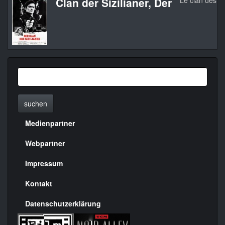
Clan der Sizilianer, Der
Le clan des Si
suchen
Medienpartner
Menülinks
rechte
Webpartner
Seite
Impressum
Kontakt
Datenschutzerklärung