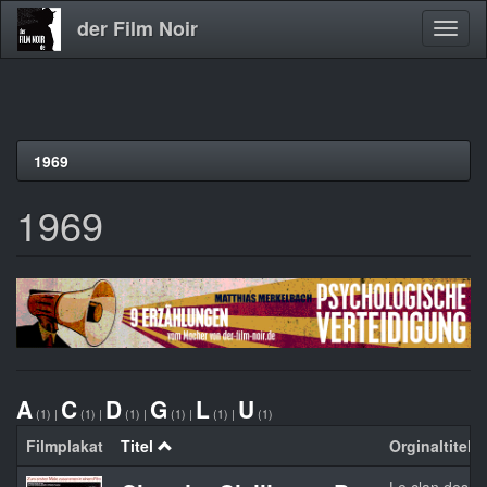
der Film Noir
Navig
aktivi
Direkt
1969
zum
Inhalt
1969
A
C
D
G
L
U
(1)
|
(1)
|
(1)
|
(1)
|
(1)
|
(1)
Filmplakat
Titel
Orginaltitel