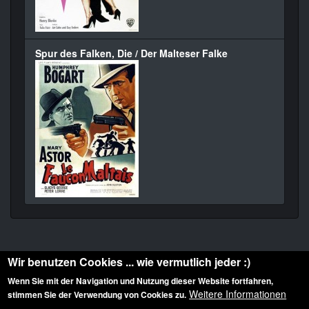
Spur des Falken, Die / Der Malteser Falke
Wir benutzen Cookies ... wie vermutlich jeder :)
Wenn Sie mit der Navigation und Nutzung dieser Website fortfahren,
Weitere Informationen
stimmen Sie der Verwendung von Cookies zu.
Diese Website ist urheberrechtlich geschützt: © 2010-2026 der Film Noir de. Alle