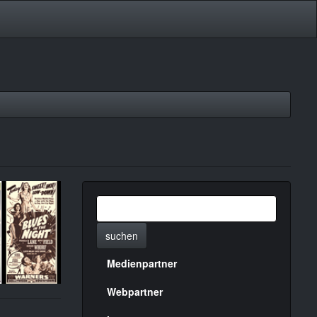
suchen
Medienpartner
Menülinks
rechte
Webpartner