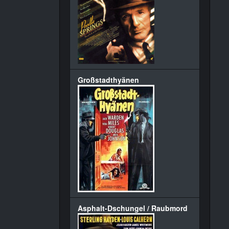
Großstadthyänen
Asphalt-Dschungel / Raubmord