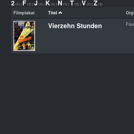
2
F
J
K
N
T
V
Z
(1)
|
(1)
|
(1)
|
(1)
|
(1)
|
(1)
|
(1)
|
(1)
Filmplakat
Titel
Orgi
Vierzehn Stunden
Fou