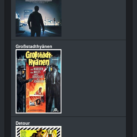
Großstadthyänen
Detour