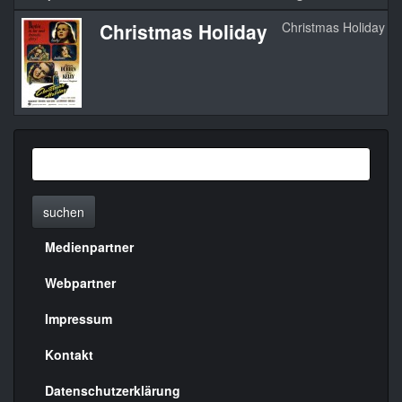
Christmas Holiday
Christmas Holiday
suchen
Medienpartner
Menülinks
rechte
Webpartner
Seite
Impressum
Kontakt
Datenschutzerklärung