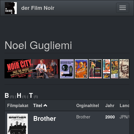
der Film Noir
Navig
aktivi
Noel Gugliemi
Direkt
zum
Inhalt
B
H
T
(1)
|
(1)
|
(1)
Filmplakat
Titel
Orginaltitel
Jahr
Land
Brother
Brother
2000
JPN/U