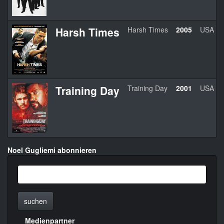
Harsh Times
Harsh Times
2005
USA
Training Day
Training Day
2001
USA
Noel Gugliemi abonnieren
suchen
Medienpartner