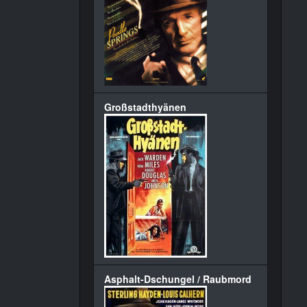
Großstadthyänen
Asphalt-Dschungel / Raubmord