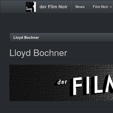
der Film Noir
Main
News
Film Noir
navigation
Direkt
Lloyd Bochner
zum
Inhalt
Lloyd Bochner