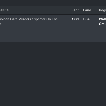
altitel
Jahr
Land
Reg
olden Gate Murders / Specter On The
1979
USA
Walt
e
Gra