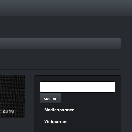
suchen
Medienpartner
Menülinks
rechte
Webpartner