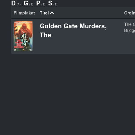
D
G
P
S
(1)
|
(1)
|
(1)
|
(1)
Filmplakat
Titel
Orgin
Golden Gate Murders,
The G
Bridg
The