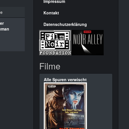
Seite
Impressum
ie
Kontakt
er
Datenschutzerklärung
uman
Filme
Alle Spuren verwischt