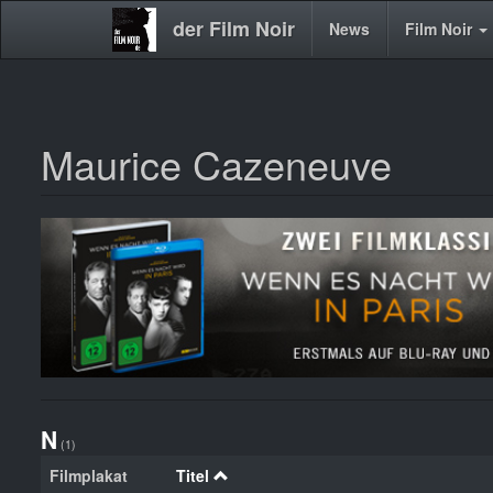
der Film Noir
Main
News
Film Noir
navigation
Maurice Cazeneuve
Direkt
zum
Inhalt
N
(1)
Filmplakat
Titel