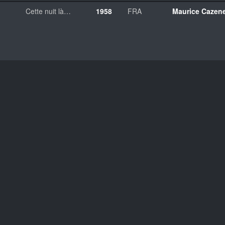
Cette nuit là…
1958
FRA
Maurice Cazen