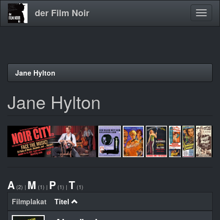
der Film Noir
Navig
aktivi
Direkt
Jane Hylton
zum
Inhalt
Jane Hylton
A
M
P
T
(2)
|
(1)
|
(1)
|
(1)
Filmplakat
Titel