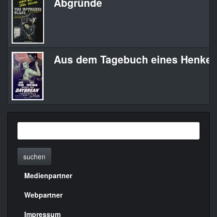
Abgründe
Aus dem Tagebuch eines Henker
suchen
Medienpartner
Menülinks
rechte
Webpartner
Seite
Impressum