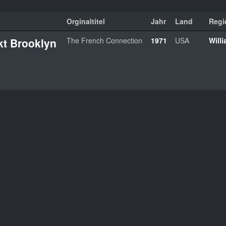
Orginaltitel
Jahr
Land
Regi
kt Brooklyn
The French Connection
1971
USA
Will