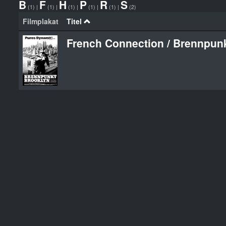
B
F
H
P
R
S
(1)
|
(1)
|
(1)
|
(1)
|
(1)
|
(2)
Filmplakat
Titel
French Connection / Brennpun