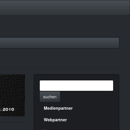
suchen
Medienpartner
Menülinks
rechte
Webpartner