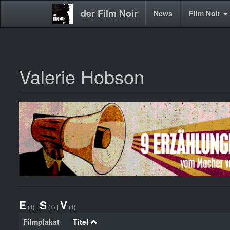
der Film Noir
Main
News
Film Noir
navigation
Valerie Hobson
Direkt
zum
Inhalt
E
S
V
(1)
|
(1)
|
(1)
Filmplakat
Titel