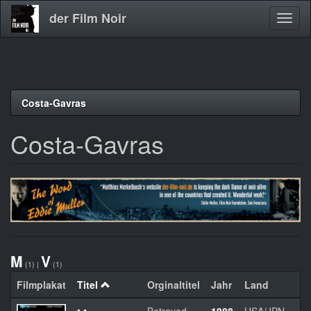
der Film Noir
Navig
aktivi
Direkt
Costa-Gavras
zum
Inhalt
Costa-Gavras
M
V
(1)
|
(1)
Filmplakat
Titel
Orginaltitel
Jahr
Land