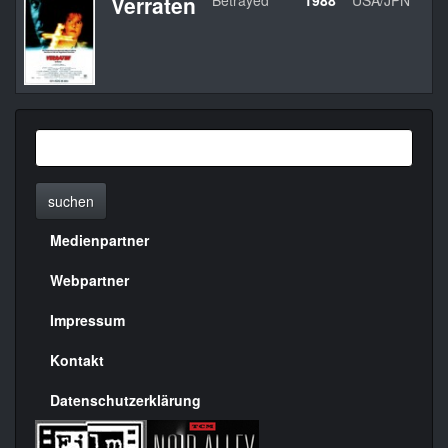
Verraten
Betrayed
1988
USA/JPN
suchen
Medienpartner
Menülinks
rechte
Webpartner
Seite
Impressum
Kontakt
Datenschutzerklärung