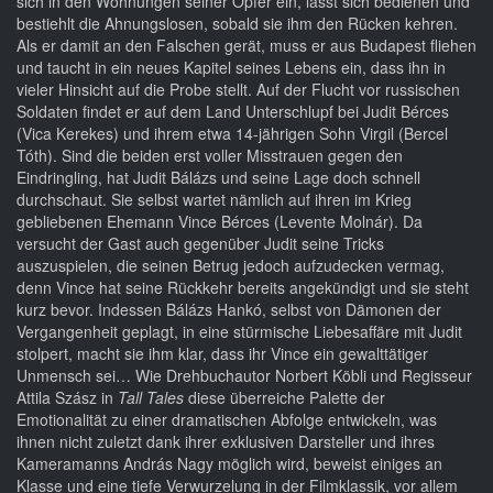
sich in den Wohnungen seiner Opfer ein, lässt sich bedienen und
bestiehlt die Ahnungslosen, sobald sie ihm den Rücken kehren.
Als er damit an den Falschen gerät, muss er aus Budapest fliehen
und taucht in ein neues Kapitel seines Lebens ein, dass ihn in
vieler Hinsicht auf die Probe stellt. Auf der Flucht vor russischen
Soldaten findet er auf dem Land Unterschlupf bei Judit Bérces
(Vica Kerekes) und ihrem etwa 14-jährigen Sohn Virgil (Bercel
Tóth). Sind die beiden erst voller Misstrauen gegen den
Eindringling, hat Judit Bálázs und seine Lage doch schnell
durchschaut. Sie selbst wartet nämlich auf ihren im Krieg
gebliebenen Ehemann Vince Bérces (Levente Molnár). Da
versucht der Gast auch gegenüber Judit seine Tricks
auszuspielen, die seinen Betrug jedoch aufzudecken vermag,
denn Vince hat seine Rückkehr bereits angekündigt und sie steht
kurz bevor. Indessen Bálázs Hankó, selbst von Dämonen der
Vergangenheit geplagt, in eine stürmische Liebesaffäre mit Judit
stolpert, macht sie ihm klar, dass ihr Vince ein gewalttätiger
Unmensch sei… Wie Drehbuchautor Norbert Köbli und Regisseur
Attila Szász in
Tall Tales
diese überreiche Palette der
Emotionalität zu einer dramatischen Abfolge entwickeln, was
ihnen nicht zuletzt dank ihrer exklusiven Darsteller und ihres
Kameramanns András Nagy möglich wird, beweist einiges an
Klasse und eine tiefe Verwurzelung in der Filmklassik, vor allem