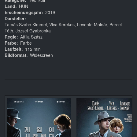
Kategorie
Neo Noir
Land
HUN
Erscheinungsjahr
2019
Darsteller
Tamás Szabó Kimmel, Vica Kerekes, Levente Molnár, Bercel
Tóth, József Gyabronka
Regie
Attila Szász
Farbe
Farbe
Laufzeit
112 min
Bildformat
Widescreen