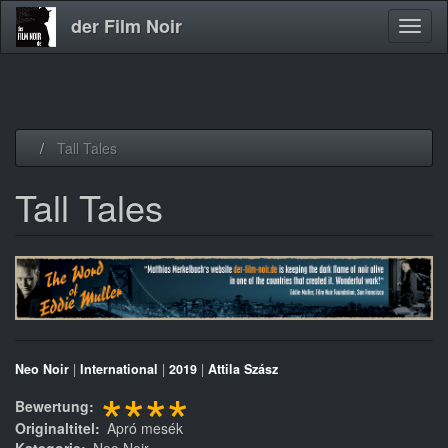
der Film Noir
Navig
aktivi
Direkt
Tall Tales
zum
Inhalt
Tall Tales
Neo Noir
|
International
|
2019
|
Attila Szász
****
Bewertung
Originaltitel
Apró mesék