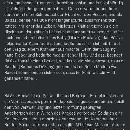
die ungarischen Truppen so furchtbar schlug und fast vollständig
eliminierte oder gefangen nahm… Damals waren er und Imre
durch den tiefen Schnee auf der Flucht vor den Russen, und als
Bálázs, der seine Füße nicht länger spürte, zusammenbrach,
rettete ihm jener das Leben. Mit letzter Kraft erreichten sie ein
Blockhaus, darin sie die Leiche einer jungen Frau fanden und ihr
noch am Leben befindliches Baby (Dianka Paoková), das Bálázs
heldenhafter Kamerad Svetlana taufte, bevor er sich mit ihr auf
den Weg zu einem Krankenhaus machte. Denn der Säugling
hatte Fieber und bedurfte medizinischer Hilfe. Und das, beendet
Bálázs Hankó seinen Bericht, sei das letzte Mal gewesen, dass er
Sandór (Barnabás Dékány) gesehen habe. Seine Mutter (Éva
Bakos) könne jedoch sicher sein, dass ihr Sohn wie ein Held
gehandelt habe…
Bálázs Hankó ist ein Schwindler und Betrüger. Er meldet sich auf
die Vermisstenanzeigen in Budapester Tageszeitungen und spielt
den von Verzweiflung und letzter Hoffnung geplagten
Angehörigen der in Wirren des Krieges verlorenen Soldaten eine
Komödie vor, indem er sich als nahestehender Kamerad ihrer
Brüder, Söhne oder Verlobten ausgibt. Mit dieser Masche nistet er