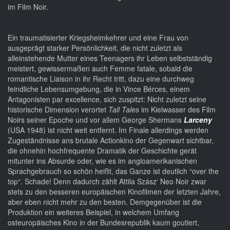
im Film Noir.
Ein traumatisierter Kriegsheimkehrer und eine Frau von
ausgeprägt starker Persönlichkeit, die nicht zuletzt als
alleinstehende Mutter eines Teenagers ihr Leben selbstständig
meistert, gewissermaßen auch Femme fatale, sobald die
romantische Liaison in ihr Recht tritt, dazu eine durchweg
feindliche Lebensumgebung, die in Vince Bérces, einem
Antagonisten par excellence, sich zuspitzt: Nicht zuletzt seine
historische Dimension verortet
Tall Tales
im Kielwasser des Film
Noirs seiner Epoche und vor allem George Shermans
Larceny
(USA 1948) ist nicht weit entfernt. Im Finale allerdings werden
Zugeständnisse ans brutale Actionkino der Gegenwart sichtbar,
die ohnehin hochfrequente Dramatik der Geschichte gerät
mitunter ins Absurde oder, wie es im angloamerikanischen
Sprachgebrauch so schön heißt, das Ganze ist deutlich “over the
top“. Schade! Denn dadurch zählt Attila Szász‘ Neo Noir zwar
stets zu den besseren europäischen Kinofilmen der letzten Jahre,
aber eben nicht mehr zu den besten. Demgegenüber ist die
Produktion ein weiteres Beispiel, in welchem Umfang
osteuropäisches Kino in der Bundesrepublik kaum goutiert,