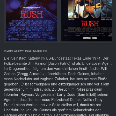
© Metro-Goldwyn-Mayer Studios Inc.
Die Kleinstadt Katterly im US-Bundestaat Texas Ende 1974: Der
Polizeibeamte Jim Raynor (Jason Patric) ist als Undercover-Agent
im Drogenmilieu tätig, um den vermeintlichen Großhändler Will
Gaines (Gregg Allman) zu überführen. Doch Gaines, Inhaber
eines Nachtclubs und zugleich Zuhälter, hat sich nie eine Blöße
gegeben. Er ist schweigsam und einzelgängerisch und vor allem
gegenüber Jim misstrauisch. Zu Besuch im Polizeipräsidium
informiert Raynors Vorgesetzter Larry Dodd (Sam Elliott) seinen
Agenten, dass ihm der neue Polizeichef Donald Nettle (Tony
Frank) einen Assistenten zur Seite stellen will, damit sie bei
Überführung von Will Gaines als größtem Kokaindealer der
Gegend endlich Erfolg hätten. Der erzkonservative und gläubige