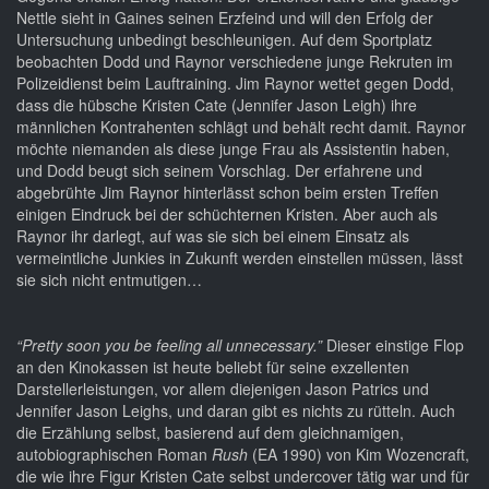
Nettle sieht in Gaines seinen Erzfeind und will den Erfolg der
Untersuchung unbedingt beschleunigen. Auf dem Sportplatz
beobachten Dodd und Raynor verschiedene junge Rekruten im
Polizeidienst beim Lauftraining. Jim Raynor wettet gegen Dodd,
dass die hübsche Kristen Cate (Jennifer Jason Leigh) ihre
männlichen Kontrahenten schlägt und behält recht damit. Raynor
möchte niemanden als diese junge Frau als Assistentin haben,
und Dodd beugt sich seinem Vorschlag. Der erfahrene und
abgebrühte Jim Raynor hinterlässt schon beim ersten Treffen
einigen Eindruck bei der schüchternen Kristen. Aber auch als
Raynor ihr darlegt, auf was sie sich bei einem Einsatz als
vermeintliche Junkies in Zukunft werden einstellen müssen, lässt
sie sich nicht entmutigen…
“Pretty soon you be feeling all unnecessary.”
Dieser einstige Flop
an den Kinokassen ist heute beliebt für seine exzellenten
Darstellerleistungen, vor allem diejenigen Jason Patrics und
Jennifer Jason Leighs, und daran gibt es nichts zu rütteln. Auch
die Erzählung selbst, basierend auf dem gleichnamigen,
autobiographischen Roman
Rush
(EA 1990) von Kim Wozencraft,
die wie ihre Figur Kristen Cate selbst undercover tätig war und für