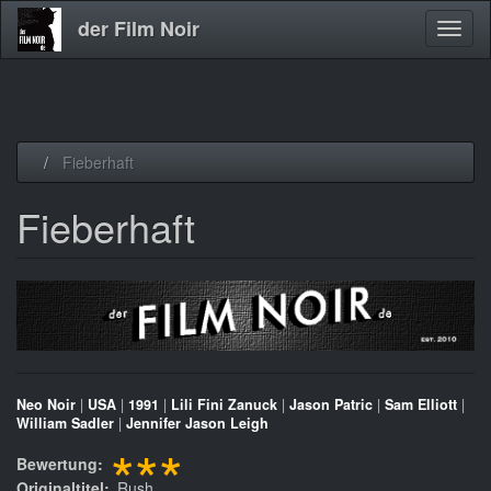
der Film Noir
Navig
aktivi
Direkt
Fieberhaft
zum
Inhalt
Fieberhaft
Neo Noir
|
USA
|
1991
|
Lili Fini Zanuck
|
Jason Patric
|
Sam Elliott
|
William Sadler
|
Jennifer Jason Leigh
***
Bewertung
Originaltitel
Rush