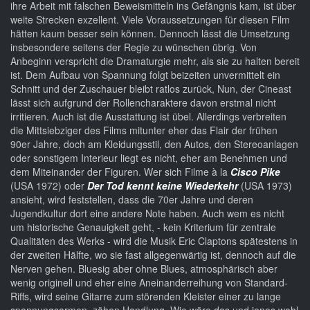
ihre Arbeit mit falschen Beweismitteln ins Gefängnis kam, ist über
weite Strecken exzellent. Viele Voraussetzungen für diesen Film
hätten kaum besser sein können. Dennoch lässt die Umsetzung
insbesondere seitens der Regie zu wünschen übrig. Von
Anbeginn verspricht die Dramaturgie mehr, als sie zu halten bereit
ist. Dem Aufbau von Spannung folgt beizeiten unvermittelt ein
Schnitt und der Zuschauer bleibt ratlos zurück, Nun, der Cineast
lässt sich aufgrund der Rollencharaktere davon erstmal nicht
irritieren. Auch ist die Ausstattung ist übel. Allerdings verbreiten
die Mittsiebziger des Films mitunter eher das Flair der frühen
90er Jahre, doch am Kleidungsstil, den Autos, den Stereoanlagen
oder sonstigem Interieur liegt es nicht, eher am Benehmen und
dem Miteinander der Figuren. Wer sich Filme à la
Cisco Pike
(USA 1972) oder
Der Tod kennt keine Wiederkehr
(USA 1973)
ansieht, wird feststellen, dass die 70er Jahre und deren
Jugendkultur dort eine andere Note haben. Auch wem es nicht
um historische Genauigkeit geht, - kein Kriterium für zentrale
Qualitäten des Werks - wird die Musik Eric Claptons spätestens in
der zweiten Hälfte, wo sie fast allgegenwärtig ist, dennoch auf die
Nerven gehen. Bluesig aber ohne Blues, atmosphärisch aber
wenig originell und eher eine Aneinanderreihung von Standard-
Riffs, wird seine Gitarre zum störenden Kleister einer zu lange