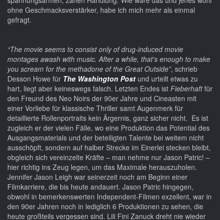
spannungsarmen, zähen Handlung. Wie wäre das und jenes wohl
ohne Geschmacksverstärker, habe ich mich mehr als einmal
gefragt.
“The movie seems to consist only of drug-induced movie
montages awash with music. After a while, that's enough to make
you scream for the methadone of the Great Outside”
, schrieb
Desson Howe für
The Washington Post
und urteilt etwas zu
hart, liegt aber keineswegs falsch. Letzten Endes ist
Fieberhaft
für
den Freund des Neo Noirs der 90er Jahre und Cineasten mit
einer Vorliebe für klassische Thriller samt Augenmerk für
detaillierte Rollenportraits kein Ärgernis, ganz sicher nicht. Es ist
zugleich er der vielen Fälle, wo eine Produktion das Potential des
Ausgangsmaterials und der beteiligten Talente bei weitem nicht
ausschöpft, sondern auf halber Strecke im Einerlei stecken bleibt,
obgleich sich vereinzelte Kräfte – man nehme nur Jason Patric! –
hier richtig ins Zeug legen, um das Maximale herauszuholen.
Jennifer Jason Leigh war seinerzeit noch am Beginn einer
Filmkarriere, die bis heute andauert. Jason Patric hingegen,
obwohl in bemerkenswerten Independent-Filmen exzellent, war in
den 90er Jahren noch in lediglich 6 Produktionen zu sehen, die
heute großteils vergessen sind. Lili Fini Zanuck dreht nie wieder