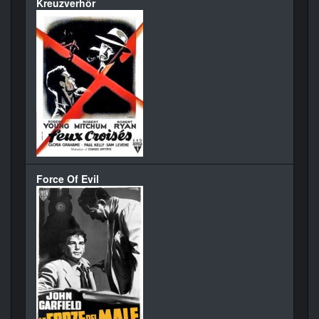
Kreuzverhör
Force Of Evil