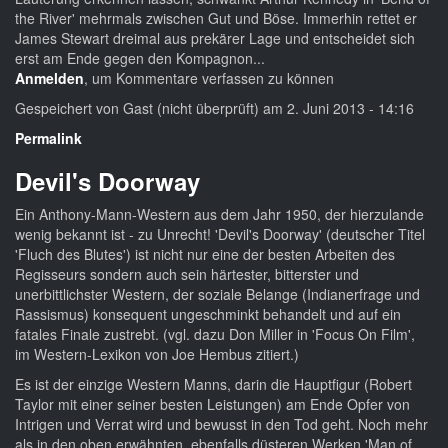
the River' mehrmals zwischen Gut und Böse. Immerhin rettet er
James Stewart dreimal aus prekärer Lage und entscheidet sich
erst am Ende gegen den Kompagnon...
Anmelden
, um Kommentare verfassen zu können
Gespeichert von
Gast (nicht überprüft)
am 2. Juni 2013 - 14:16
Permalink
Devil's Doorway
Ein Anthony-Mann-Western aus dem Jahr 1950, der hierzulande
wenig bekannt ist - zu Unrecht! 'Devil's Doorway' (deutscher Titel
'Fluch des Blutes') ist nicht nur eine der besten Arbeiten des
Regisseurs sondern auch sein härtester, bitterster und
unerbittlichster Western, der soziale Belange (Indianerfrage und
Rassismus) konsequent ungeschminkt behandelt und auf ein
fatales Finale zustrebt. (vgl. dazu Don Miller in 'Focus On Film',
im Western-Lexikon von Joe Hembus zitiert.)
Es ist der einzige Western Manns, darin die Hauptfigur (Robert
Taylor mit einer seiner besten Leistungen) am Ende Opfer von
Intrigen und Verrat wird und bewusst in den Tod geht. Noch mehr
als in den oben erwähnten, ebenfalls düsteren Werken 'Man of