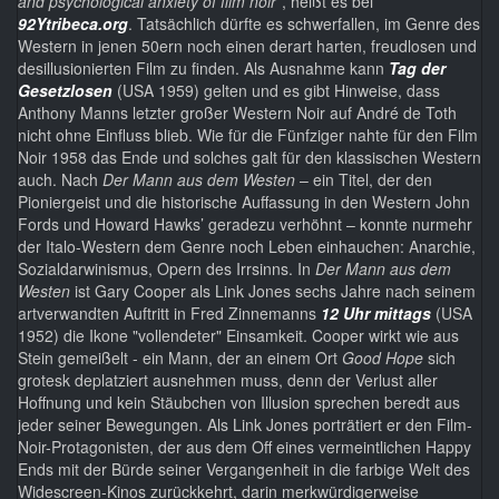
and psychological anxiety of film noir”
, heißt es bei
92Ytribeca.org
. Tatsächlich dürfte es schwerfallen, im Genre des
Western in jenen 50ern noch einen derart harten, freudlosen und
desillusionierten Film zu finden. Als Ausnahme kann
Tag der
Gesetzlosen
(USA 1959) gelten und es gibt Hinweise, dass
Anthony Manns letzter großer Western Noir auf André de Toth
nicht ohne Einfluss blieb. Wie für die Fünfziger nahte für den Film
Noir 1958 das Ende und solches galt für den klassischen Western
auch. Nach
Der Mann aus dem Westen
– ein Titel, der den
Pioniergeist und die historische Auffassung in den Western John
Fords und Howard Hawks’ geradezu verhöhnt – konnte nurmehr
der Italo-Western dem Genre noch Leben einhauchen: Anarchie,
Sozialdarwinismus, Opern des Irrsinns. In
Der Mann aus dem
Westen
ist Gary Cooper als Link Jones sechs Jahre nach seinem
artverwandten Auftritt in Fred Zinnemanns
12 Uhr mittags
(USA
1952) die Ikone "vollendeter" Einsamkeit. Cooper wirkt wie aus
Stein gemeißelt - ein Mann, der an einem Ort
Good Hope
sich
grotesk deplatziert ausnehmen muss, denn der Verlust aller
Hoffnung und kein Stäubchen von Illusion sprechen beredt aus
jeder seiner Bewegungen. Als Link Jones porträtiert er den Film-
Noir-Protagonisten, der aus dem Off eines vermeintlichen Happy
Ends mit der Bürde seiner Vergangenheit in die farbige Welt des
Widescreen-Kinos zurückkehrt, darin merkwürdigerweise