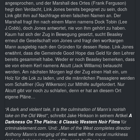
angesprochen, und der Marshall des Ortes (Frank Ferguson)
hegt den Verdacht, Link Jones bereits begegnet zu sein, doch
Link gibt ihm auf Nachfrage einen falschen Namen an. Der
Marshall fragt ihn nach einem Mann namens Dock Tobin (Lee
J.Cobb), doch Jones antwortet, nie von ihm gehört zu haben.
Kaum hat sich der Zug in Bewegung gesetzt, sucht Beasley
erneut die Gesellschaft von Jones und fragt den wortkargen
Mann ausgiebig nach den Gründen für dessen Reise. Link Jones
erwähnt, dass die Gemeinde Good Hope das Geld für den Lehrer
bereits gesammelt habe. Weder er noch Beasley bemerken, dass
sie von einem Kerl namens Alcutt (Jack Williams) belauscht
werden. Am nächsten Morgen legt der Zug einen Halt ein, um
Holz für die Lok zu laden, und die männlichen Passagiere werden
vom Schaffner (Guy Wilkerson) zur Mithilfe aufgefordert. Nur
Alcutt gibt vor noch zu schlafen, denn er hat an diesem Ort
eigene Pläne…
“A dark and violent tale, it is the culmination of Mann’s noirish
take on the Old West”
, schreibt Jake Hinkson in seinem Artikel
A
Darkness On The Plains: 8 Classic Western Noir Films
für
criminalelement.com
. Und:
„Man of the West completes director
Anthony Mann's merging of the west with the moral murkiness