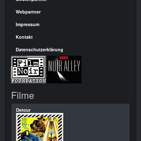
Menülinks
rechte
Webpartner
Seite
Impressum
Kontakt
Datenschutzerklärung
Filme
Detour