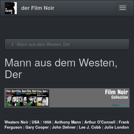
der Film Noir
Navig
aktivi
Direkt
Mann aus dem Westen, Der
zum
Inhalt
Mann aus dem Westen,
Der
Western Noir
|
USA
|
1958
|
Anthony Mann
|
Arthur O'Connell
|
Frank
Ferguson
|
Gary Cooper
|
John Dehner
|
Lee J. Cobb
|
Julie London