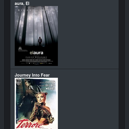
aura, El
Journey Into Fear