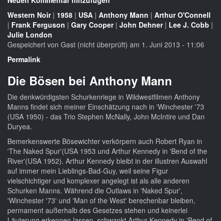
Neuen Kommentar hinzufügen
Western Noir
|
1958
|
USA
|
Anthony Mann
|
Arthur O'Connell
|
Frank Ferguson
|
Gary Cooper
|
John Dehner
|
Lee J. Cobb
|
Julie London
Gespeichert von
Gast (nicht überprüft)
am 1. Juni 2013 - 11:06
Permalink
Die Bösen bei Anthony Mann
Die denkwürdigsten Schurkenriege in Wildwestfilmen Anthony
Manns findet sich meiner Einschätzung nach in 'Winchester '73
(USA 1950) - das Trio Stephen McNally, John McIntire und Dan
Duryea.
Bemerkenswerte Bösewichter verkörpern auch Robert Ryan in
'The Naked Spur'(USA 1953 und Arthur Kennedy in 'Bend of the
River'(USA 1952). Arthur Kennedy bleibt in der illustren Auswahl
auf immer mein Lieblings-Bad-Guy, weil seine Figur
vielschichtiger und komplexer angelegt ist als alle anderen
Schurken Manns. Während die Outlaws in 'Naked Spur',
'Winchester '73' und 'Man of the West' berechenbar bleiben,
permament außerhalb des Gesetzes stehen und keinerlei
Läuterung erkennen lassen, schwankt Arthur Kennedy in 'Bend of