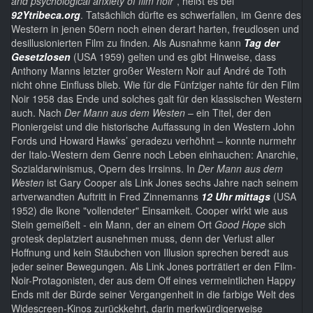
and psychological anxiety of film noir”
, heißt es bei
92Ytribeca.org
. Tatsächlich dürfte es schwerfallen, im Genre des
Western in jenen 50ern noch einen derart harten, freudlosen und
desillusionierten Film zu finden. Als Ausnahme kann
Tag der
Gesetzlosen
(USA 1959) gelten und es gibt Hinweise, dass
Anthony Manns letzter großer Western Noir auf André de Toth
nicht ohne Einfluss blieb. Wie für die Fünfziger nahte für den Film
Noir 1958 das Ende und solches galt für den klassischen Western
auch. Nach
Der Mann aus dem Westen
– ein Titel, der den
Pioniergeist und die historische Auffassung in den Western John
Fords und Howard Hawks’ geradezu verhöhnt – konnte nurmehr
der Italo-Western dem Genre noch Leben einhauchen: Anarchie,
Sozialdarwinismus, Opern des Irrsinns. In
Der Mann aus dem
Westen
ist Gary Cooper als Link Jones sechs Jahre nach seinem
artverwandten Auftritt in Fred Zinnemanns
12 Uhr mittags
(USA
1952) die Ikone "vollendeter" Einsamkeit. Cooper wirkt wie aus
Stein gemeißelt - ein Mann, der an einem Ort
Good Hope
sich
grotesk deplatziert ausnehmen muss, denn der Verlust aller
Hoffnung und kein Stäubchen von Illusion sprechen beredt aus
jeder seiner Bewegungen. Als Link Jones porträtiert er den Film-
Noir-Protagonisten, der aus dem Off eines vermeintlichen Happy
Ends mit der Bürde seiner Vergangenheit in die farbige Welt des
Widescreen-Kinos zurückkehrt, darin merkwürdigerweise