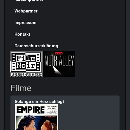
Menülinks
rechte
Webpartner
Seite
Impressum
Kontakt
Datenschutzerklärung
Filme
Solange ein Herz schlägt