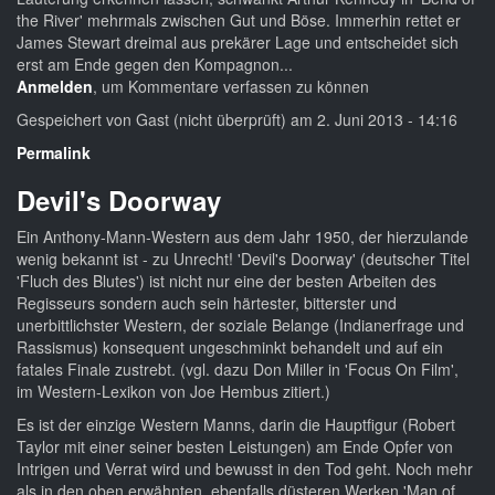
the River' mehrmals zwischen Gut und Böse. Immerhin rettet er
James Stewart dreimal aus prekärer Lage und entscheidet sich
erst am Ende gegen den Kompagnon...
Anmelden
, um Kommentare verfassen zu können
Gespeichert von
Gast (nicht überprüft)
am 2. Juni 2013 - 14:16
Permalink
Devil's Doorway
Ein Anthony-Mann-Western aus dem Jahr 1950, der hierzulande
wenig bekannt ist - zu Unrecht! 'Devil's Doorway' (deutscher Titel
'Fluch des Blutes') ist nicht nur eine der besten Arbeiten des
Regisseurs sondern auch sein härtester, bitterster und
unerbittlichster Western, der soziale Belange (Indianerfrage und
Rassismus) konsequent ungeschminkt behandelt und auf ein
fatales Finale zustrebt. (vgl. dazu Don Miller in 'Focus On Film',
im Western-Lexikon von Joe Hembus zitiert.)
Es ist der einzige Western Manns, darin die Hauptfigur (Robert
Taylor mit einer seiner besten Leistungen) am Ende Opfer von
Intrigen und Verrat wird und bewusst in den Tod geht. Noch mehr
als in den oben erwähnten, ebenfalls düsteren Werken 'Man of