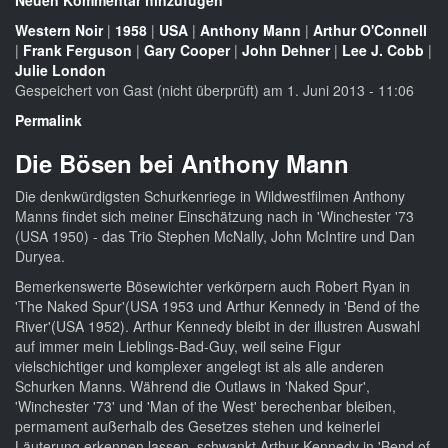
Neuen Kommentar hinzufügen
Western Noir
|
1958
|
USA
|
Anthony Mann
|
Arthur O'Connell
|
Frank Ferguson
|
Gary Cooper
|
John Dehner
|
Lee J. Cobb
|
Julie London
Gespeichert von
Gast (nicht überprüft)
am 1. Juni 2013 - 11:06
Permalink
Die Bösen bei Anthony Mann
Die denkwürdigsten Schurkenriege in Wildwestfilmen Anthony
Manns findet sich meiner Einschätzung nach in 'Winchester '73
(USA 1950) - das Trio Stephen McNally, John McIntire und Dan
Duryea.
Bemerkenswerte Bösewichter verkörpern auch Robert Ryan in
'The Naked Spur'(USA 1953 und Arthur Kennedy in 'Bend of the
River'(USA 1952). Arthur Kennedy bleibt in der illustren Auswahl
auf immer mein Lieblings-Bad-Guy, weil seine Figur
vielschichtiger und komplexer angelegt ist als alle anderen
Schurken Manns. Während die Outlaws in 'Naked Spur',
'Winchester '73' und 'Man of the West' berechenbar bleiben,
permament außerhalb des Gesetzes stehen und keinerlei
Läuterung erkennen lassen, schwankt Arthur Kennedy in 'Bend of