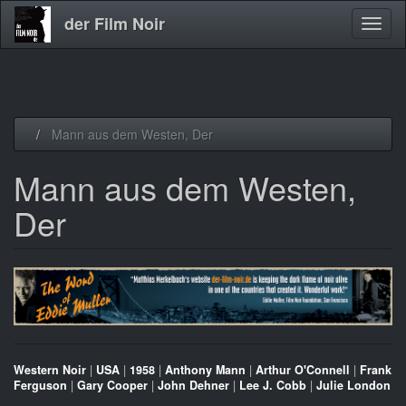
der Film Noir
Navig
aktivi
Direkt
Mann aus dem Westen, Der
zum
Inhalt
Mann aus dem Westen,
Der
Western Noir
|
USA
|
1958
|
Anthony Mann
|
Arthur O'Connell
|
Frank
Ferguson
|
Gary Cooper
|
John Dehner
|
Lee J. Cobb
|
Julie London