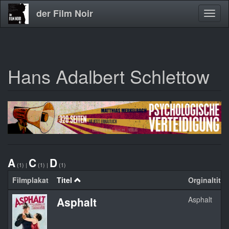
der Film Noir
Navig
aktivi
Hans Adalbert Schlettow
Direkt
zum
Inhalt
A
C
D
(1)
|
(1)
|
(1)
Filmplakat
Titel
Orginaltitel
Asphalt
Asphalt