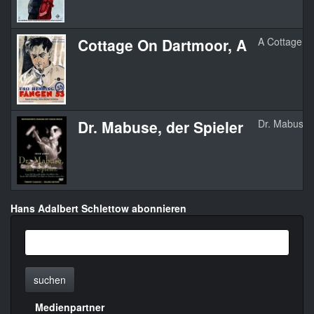
Cottage On Dartmoor, A
A Cottage O
Dr. Mabuse, der Spieler
Dr. Mabuse, 
Hans Adalbert Schlettow abonnieren
suchen
Medienpartner