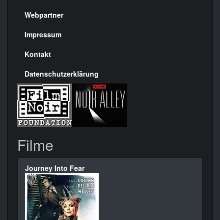
Menülinks
rechte
Webpartner
Seite
Impressum
Kontakt
Datenschutzerklärung
Filme
Journey Into Fear