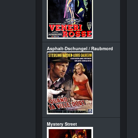
Asphalt-Dschungel / Raubmord
Mystery Street