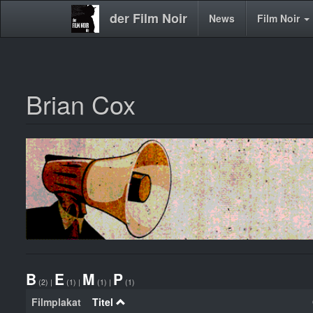
der Film Noir
Main
News
Film Noir
navigation
Brian Cox
Direkt
zum
Inhalt
B
E
M
P
(2)
|
(1)
|
(1)
|
(1)
Filmplakat
Titel